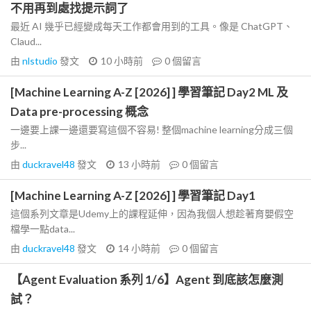
不用再到處找提示詞了
最近 AI 幾乎已經變成每天工作都會用到的工具。像是 ChatGPT、
Claud...
由
nlstudio
發文
10 小時前
0
個留言
[Machine Learning A-Z [2026] ] 學習筆記 Day2 ML 及
Data pre-processing 概念
一邊要上課一邊還要寫這個不容易! 整個machine learning分成三個
步...
由
duckravel48
發文
13 小時前
0
個留言
[Machine Learning A-Z [2026] ] 學習筆記 Day1
這個系列文章是Udemy上的課程延伸，因為我個人想趁著育嬰假空
檔學一點data...
由
duckravel48
發文
14 小時前
0
個留言
【Agent Evaluation 系列 1/6】Agent 到底該怎麼測
試？