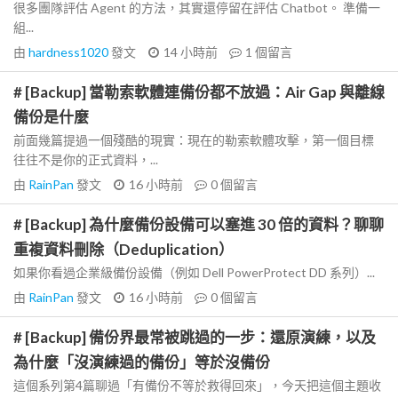
很多團隊評估 Agent 的方法，其實還停留在評估 Chatbot。 準備一
組...
由
hardness1020
發文
14 小時前
1
個留言
# [Backup] 當勒索軟體連備份都不放過：Air Gap 與離線
備份是什麼
前面幾篇提過一個殘酷的現實：現在的勒索軟體攻擊，第一個目標
往往不是你的正式資料，...
由
RainPan
發文
16 小時前
0
個留言
# [Backup] 為什麼備份設備可以塞進 30 倍的資料？聊聊
重複資料刪除（Deduplication）
如果你看過企業級備份設備（例如 Dell PowerProtect DD 系列）...
由
RainPan
發文
16 小時前
0
個留言
# [Backup] 備份界最常被跳過的一步：還原演練，以及
為什麼「沒演練過的備份」等於沒備份
這個系列第4篇聊過「有備份不等於救得回來」，今天把這個主題收