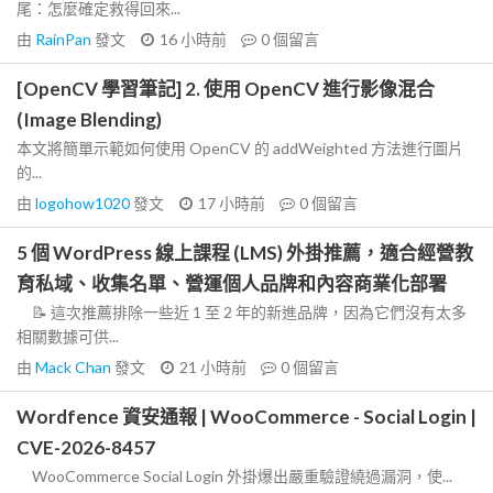
尾：怎麼確定救得回來...
由
RainPan
發文
16 小時前
0
個留言
[OpenCV 學習筆記] 2. 使用 OpenCV 進行影像混合
(Image Blending)
本文將簡單示範如何使用 OpenCV 的 addWeighted 方法進行圖片
的...
由
logohow1020
發文
17 小時前
0
個留言
5 個 WordPress 線上課程 (LMS) 外掛推薦，適合經營教
育私域、收集名單、營運個人品牌和內容商業化部署
📝 這次推薦排除一些近 1 至 2 年的新進品牌，因為它們沒有太多
相關數據可供...
由
Mack Chan
發文
21 小時前
0
個留言
Wordfence 資安通報 | WooCommerce - Social Login |
CVE-2026-8457
WooCommerce Social Login 外掛爆出嚴重驗證繞過漏洞，使...