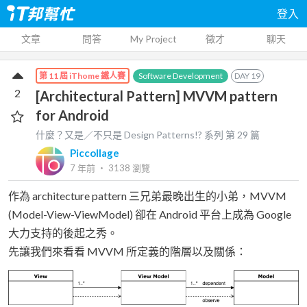
登入
文章
問答
My Project
徵才
聊天
Software Development
DAY
19
第 11 屆 iThome 鐵人賽
2
[Architectural Pattern] MVVM pattern
for Android
什麼？又是／不只是 Design Patterns!?
系列 第
29
篇
Piccollage
7 年前
‧
3138
瀏覽
作為 architecture pattern 三兄弟最晚出生的小弟，MVVM
(Model-View-ViewModel) 卻在 Android 平台上成為 Google
大力支持的後起之秀。
先讓我們來看看 MVVM 所定義的階層以及關係：