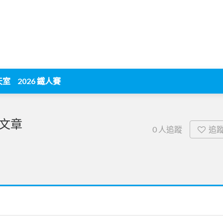
天室
2026 鐵人賽
文章
追
0
人追蹤