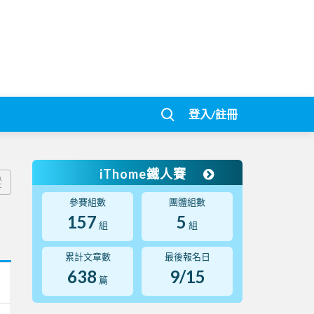
登入/註冊
iThome鐵人賽
蹤
參賽組數
團體組數
157
5
組
組
累計文章數
最後報名日
638
9/15
篇