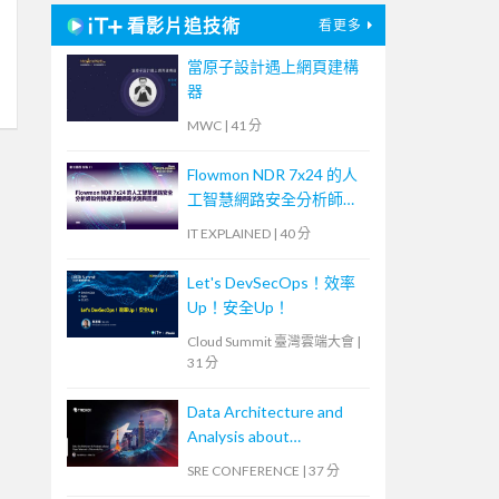
看影片追技術
看更多
當原子設計遇上網頁建構
器
MWC
|
41 分
Flowmon NDR 7x24 的人
工智慧網路安全分析師如
何快速掌握網路偵測與回
IT EXPLAINED
|
40 分
應
Let's DevSecOps！效率
Up！安全Up！
Cloud Summit 臺灣雲端大會
|
31 分
Data Architecture and
Analysis about
OpenTelemetry
SRE CONFERENCE
|
37 分
Observability