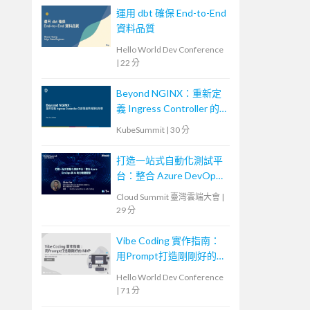
運用 dbt 確保 End-to-End
資料品質
Hello World Dev Conference
|
22 分
Beyond NGINX：重新定
義 Ingress Controller 的
部署邊界與彈性架構
KubeSummit
|
30 分
打造一站式自動化測試平
台：整合 Azure DevOps
與 AI 助力敏捷開發
Cloud Summit 臺灣雲端大會
|
29 分
Vibe Coding 實作指南：
用Prompt打造剛剛好的
MVP
Hello World Dev Conference
|
71 分