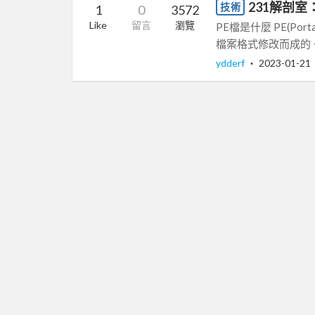
231解剖室：PE
技術
1
0
3572
Like
留言
瀏覽
PE檔是什麼 PE(Por
檔案格式修改而成的。Win
ydderf
‧
2023-01-21