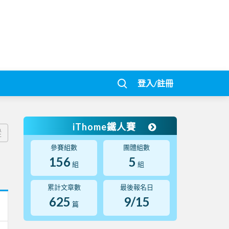
登入/註冊
iThome鐵人賽
蹤
參賽組數
團體組數
156
5
組
組
累計文章數
最後報名日
625
9/15
篇