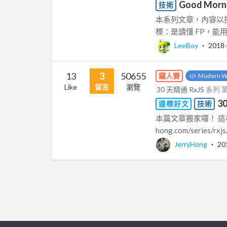
Good Morni
技術
本系列文章，內容以探討 Kyl
標：是讀懂 FP，能用 co
LeeBoy
‧
2018-
13
3
50655
鐵人賽
Modern W
Like
留言
瀏覽
30 天精通 RxJS
系列 
3
達標好文
技術
本篇文章搬家囉！ 這裡不再
hong.com/series/rxjs/
JerryHong
‧
20