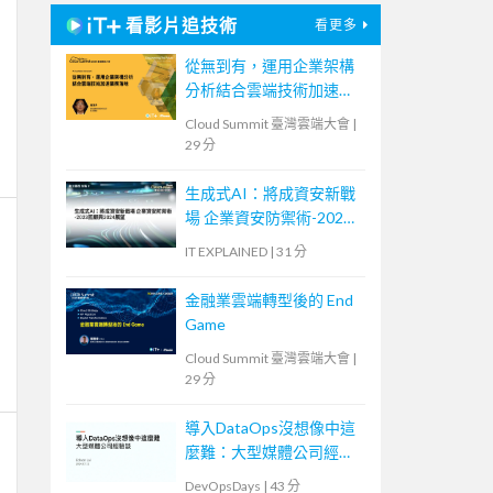
看影片追技術
看更多
從無到有，運用企業架構
分析結合雲端技術加速業
務落地
Cloud Summit 臺灣雲端大會
|
29 分
生成式AI：將成資安新戰
場 企業資安防禦術-2023
回顧與2024展望
IT EXPLAINED
|
31 分
金融業雲端轉型後的 End
Game
Cloud Summit 臺灣雲端大會
|
29 分
導入DataOps沒想像中這
麼難：大型媒體公司經驗
談
DevOpsDays
|
43 分