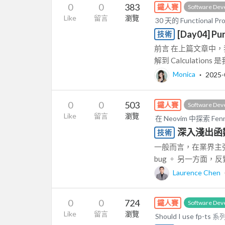
0
0
383
鐵人賽
Software Dev
Like
留言
瀏覽
30 天的 Functional P
[Day04] P
技術
前言 在上篇文章中，我們學
解到 Calculations
Monica
‧
2025-
0
0
503
鐵人賽
Software Dev
Like
留言
瀏覽
在 Neovim 中探索 F
深入淺出函數
技術
一般而言，在業界主張
bug 。 另一方面，
Laurence Chen
0
0
724
鐵人賽
Software Dev
Like
留言
瀏覽
Should I use fp-ts
系列