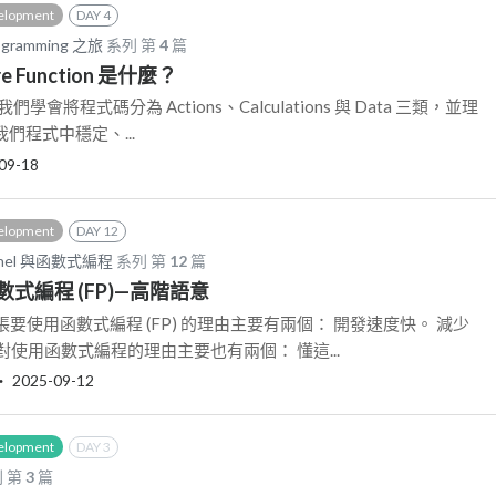
elopment
DAY 4
rogramming 之旅
系列 第
4
篇
ure Function 是什麼？
會將程式碼分為 Actions、Calculations 與 Data 三類，並理
 是我們程式中穩定、...
09-18
elopment
DAY 12
ennel 與函數式編程
系列 第
12
篇
式編程 (FP)—高階語意
要使用函數式編程 (FP) 的理由主要有兩個： 開發速度快。 減少
反對使用函數式編程的理由主要也有兩個： 懂這...
‧
2025-09-12
elopment
DAY 3
 第
3
篇