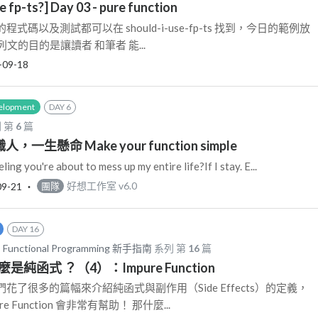
e fp-ts?] Day 03 - pure function
碼以及測試都可以在 should-i-use-fp-ts 找到，今日的範例放
本系列文的目的是讓讀者 和筆者 能...
-09-18
elopment
DAY 6
 第
6
篇
人，一生懸命 Make your function simple
ling you're about to mess up my entire life?If I stay. E...
09-21
‧
好想工作室 v6.0
團隊
DAY 16
 Functional Programming 新手指南
系列 第
16
篇
麼是純函式 ？（4）：Impure Function
了很多的篇幅來介紹純函式與副作用（Side Effects）的定義，
 Function 會非常有幫助！ 那什麼...