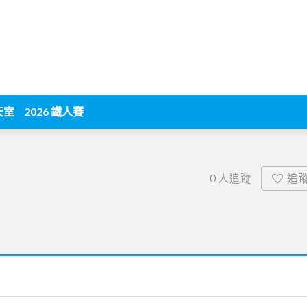
天室
2026 鐵人賽
追
0
人追蹤