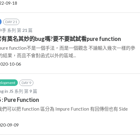
22-09-18
DAY 21
中手
系列 第
21
篇
常有莫名其妙的bug嗎?要不要試試看pure function
ion pure function不是一個手法，而是一個觀念 不論輸入幾次一樣的參
結果，而且不會對函式以外的區域...
2020-10-06
elopment
DAY 9
g in JS
系列 第
9
篇
 : Pure Function
中我們可以把 function 區分為 Impure Function 有回傳但也有 Side
020-09-09