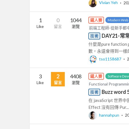
Vivian Yeh
‧
20
1
0
1044
鐵人賽
Modern Web
Like
留言
瀏覽
前端工程師-從新手都
DAY21-常
技術
什麼是pure funct
數，永遠會得到一樣的
tso1158687
‧
3
2
4408
鐵人賽
Software Dev
Like
留言
瀏覽
Functional Programmin
Buzz word 5
技術
在 javaScript 世界
Effect 沒有回傳 Pur...
hannahpun
‧
2