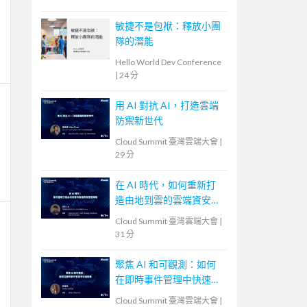
敏捷不是包袱：釋放小團
隊的潛能
Hello World Dev Conference
|
24 分
用 AI 對抗 AI，打造雲端
防禦新世代
Cloud Summit 臺灣雲端大會
|
29 分
在 AI 時代，如何重新打
造由地到雲的雲端資安管
理策略
Cloud Summit 臺灣雲端大會
|
31 分
聚焦 AI 和可觀測：如何
在即時事件管理中快速回
應
Cloud Summit 臺灣雲端大會
|