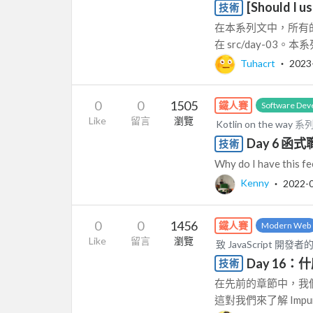
[Should I us
技術
在本系列文中，所有的程式
在 src/day-03。
Tuhacrt
‧
2023
0
0
1505
鐵人賽
Software Dev
Like
留言
瀏覽
Kotlin on the way
系列
Day 6 函式職
技術
Why do I have this fee
Kenny
‧
2022-
0
0
1456
鐵人賽
Modern Web
Like
留言
瀏覽
致 JavaScript 開發者的
Day 16：什
技術
在先前的章節中，我們花
這對我們來了解 Impure