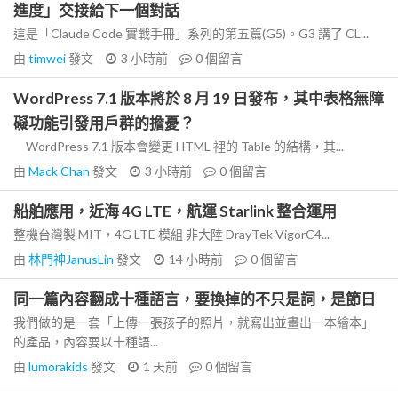
進度」交接給下一個對話
這是「Claude Code 實戰手冊」系列的第五篇(G5)。G3 講了 CL...
由
timwei
發文
3 小時前
0
個留言
WordPress 7.1 版本將於 8 月 19 日發布，其中表格無障
礙功能引發用戶群的擔憂？
WordPress 7.1 版本會變更 HTML 裡的 Table 的結構，其...
由
Mack Chan
發文
3 小時前
0
個留言
船舶應用，近海 4G LTE，航運 Starlink 整合運用
整機台灣製 MIT，4G LTE 模組 非大陸 DrayTek VigorC4...
由
林門神JanusLin
發文
14 小時前
0
個留言
同一篇內容翻成十種語言，要換掉的不只是詞，是節日
我們做的是一套「上傳一張孩子的照片，就寫出並畫出一本繪本」
的產品，內容要以十種語...
由
lumorakids
發文
1 天前
0
個留言