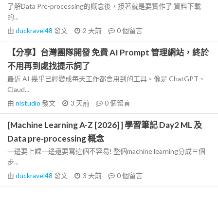
了解Data Pre-processing的概念後，接著就是要實作了 資料下載
的...
由
duckravel48
發文
2 天前
0
個留言
【分享】台灣團隊開發 免費 AI Prompt 管理網站，終於
不用再到處找提示詞了
最近 AI 幾乎已經變成每天工作都會用到的工具。像是 ChatGPT、
Claud...
由
nlstudio
發文
3 天前
0
個留言
[Machine Learning A-Z [2026] ] 學習筆記 Day2 ML 及
Data pre-processing 概念
一邊要上課一邊還要寫這個不容易! 整個machine learning分成三個
步...
由
duckravel48
發文
3 天前
0
個留言