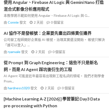
使用 Angular、Firebase AI Logic 與 Gemini Nano 打造
混合式影像分析應用程式
本教學將示範如何使用 Angular、Firebase AI Logic 與 G...
由
Connie
發文
2 天前
0
個留言
AI 協作不是發帳號：企業要先畫出四條責任邊界
公司替工程師開好企業版 AI 帳號，治理其實還沒開始。 帳號只解決
「誰可以登入」...
由
ryanvale
發文
2 天前
0
個留言
從 Prompt 到 Graph Engineering：這些不只是新名
詞，而是 AI Agent 踩坑後衍生的工程
AI Agent 可能是近年最容易出現新工程名詞的領域。 我們才剛學會
Prom...
由
hardness1020
發文
2 天前
0
個留言
[Machine Learning A-Z [2026] ] 學習筆記 Day3 Data
pre-processing with Python