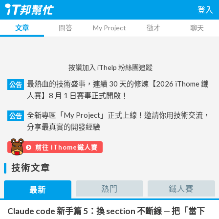
登入
文章
問答
My Project
徵才
聊天
按讚加入 iThelp 粉絲團追蹤
最熱血的技術盛事，連續 30 天的修煉【2026 iThome 鐵
公告
人賽】8 月 1 日賽事正式開啟！
全新專區「My Project」正式上線！邀請你用技術交流，
公告
分享最真實的開發經驗
前往 iThome鐵人賽
技術文章
熱門
鐵人賽
最新
Claude code 新手篇 5：換 section 不斷線 — 把「當下