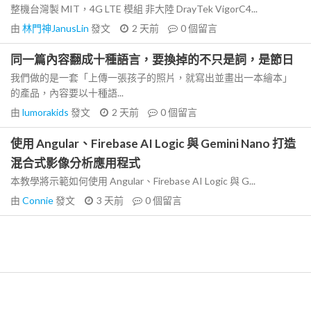
整機台灣製 MIT，4G LTE 模組 非大陸 DrayTek VigorC4...
由
林門神JanusLin
發文
2 天前
0
個留言
同一篇內容翻成十種語言，要換掉的不只是詞，是節日
我們做的是一套「上傳一張孩子的照片，就寫出並畫出一本繪本」
的產品，內容要以十種語...
由
lumorakids
發文
2 天前
0
個留言
使用 Angular、Firebase AI Logic 與 Gemini Nano 打造
混合式影像分析應用程式
本教學將示範如何使用 Angular、Firebase AI Logic 與 G...
由
Connie
發文
3 天前
0
個留言