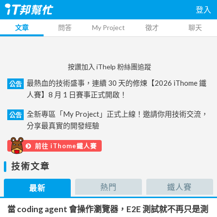
登入
文章
問答
My Project
徵才
聊天
按讚加入 iThelp 粉絲團追蹤
最熱血的技術盛事，連續 30 天的修煉【2026 iThome 鐵
公告
人賽】8 月 1 日賽事正式開啟！
全新專區「My Project」正式上線！邀請你用技術交流，
公告
分享最真實的開發經驗
前往 iThome鐵人賽
技術文章
熱門
鐵人賽
最新
當 coding agent 會操作瀏覽器，E2E 測試就不再只是測