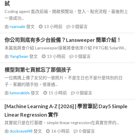
試
Coding agent 能改前端、開啟預覽站、登入、點完流程，最後附上
一張成功...
由
ryanvale
發文
13 小時前
0
個留言
你公司到底有多少台設備？Lansweeper 簡單介紹！
本篇我將會介紹 Lansweeper接著將會依序介紹 PRTG和 SolarWi...
由
YangSean
發文
13 小時前
0
個留言
模型到第七頁就忘了那個孩子
一位媽媽上傳了女兒的一張照片。不是生日也不是什麼特別的日
子，客廳的隨手拍，很普通...
由
lumorakids
發文
15 小時前
0
個留言
[Machine Learning A-Z [2026] ] 學習筆記 Day5 Simple
Linear Regression 實作
其實就只是在打基礎、simple linear regression在真實世界的...
由
duckravel48
發文
16 小時前
0
個留言