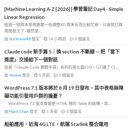
[Machine Learning A-Z [2026] ] 學習筆記 Day4 - Simple
Linear Regression
經過一個周末發現需要一些調整XD 周末反而比較忙碌，以後就打算
周間發文了~雖然是...
由
duckravel48
發文
16 小時前
0
個留言
Claude code 新手篇 5：換 section 不斷線 — 把「當下
進度」交接給下一個對話
這是「Claude Code 實戰手冊」系列的第五篇(G5)。G3 講了 CL...
由
timwei
發文
1 天前
0
個留言
WordPress 7.1 版本將於 8 月 19 日發布，其中表格無障
礙功能引發用戶群的擔憂？
WordPress 7.1 版本會變更 HTML 裡的 Table 的結構，其...
由
Mack Chan
發文
1 天前
0
個留言
船舶應用，近海 4G LTE，航運 Starlink 整合運用