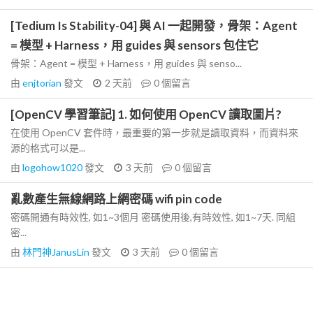
[Tedium Is Stability-04] 與 AI 一起開發，骨架：Agent
= 模型 + Harness，用 guides 與 sensors 包住它
骨架：Agent = 模型 + Harness，用 guides 與 senso...
由
enjtorian
發文
2 天前
0
個留言
[OpenCV 學習筆記] 1. 如何使用 OpenCV 讀取圖片?
在使用 OpenCV 套件時，最重要的第一步就是讀取資料，而資料來
源的格式可以是...
由
logohow1020
發文
3 天前
0
個留言
亂數產生無線網路上網密碼 wifi pin code
密碼開通有時效性, 如1~3個月 密碼使用後,有時效性, 如1~7天. 同組
密...
由
林門神JanusLin
發文
3 天前
0
個留言