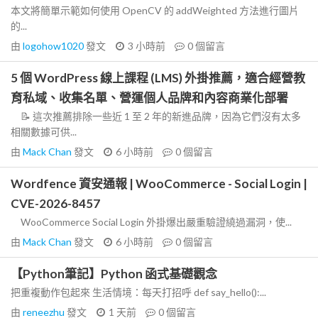
本文將簡單示範如何使用 OpenCV 的 addWeighted 方法進行圖片
的...
由
logohow1020
發文
3 小時前
0
個留言
5 個 WordPress 線上課程 (LMS) 外掛推薦，適合經營教
育私域、收集名單、營運個人品牌和內容商業化部署
📝 這次推薦排除一些近 1 至 2 年的新進品牌，因為它們沒有太多
相關數據可供...
由
Mack Chan
發文
6 小時前
0
個留言
Wordfence 資安通報 | WooCommerce - Social Login |
CVE-2026-8457
WooCommerce Social Login 外掛爆出嚴重驗證繞過漏洞，使...
由
Mack Chan
發文
6 小時前
0
個留言
【Python筆記】Python 函式基礎觀念
把重複動作包起來 生活情境：每天打招呼 def say_hello():...
由
reneezhu
發文
1 天前
0
個留言