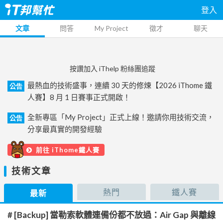
登入
文章
問答
My Project
徵才
聊天
按讚加入 iThelp 粉絲團追蹤
最熱血的技術盛事，連續 30 天的修煉【2026 iThome 鐵
公告
人賽】8 月 1 日賽事正式開啟！
全新專區「My Project」正式上線！邀請你用技術交流，
公告
分享最真實的開發經驗
前往 iThome鐵人賽
技術文章
熱門
鐵人賽
最新
# [Backup] 當勒索軟體連備份都不放過：Air Gap 與離線