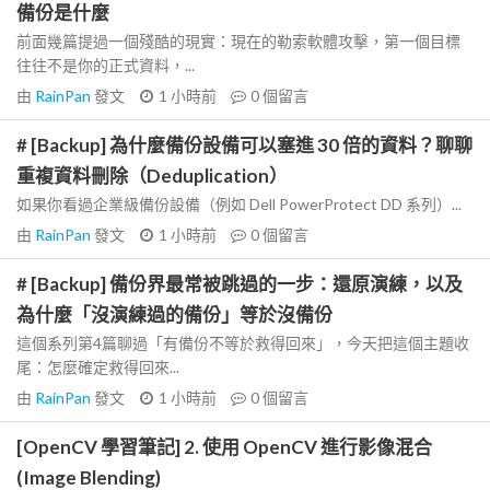
備份是什麼
前面幾篇提過一個殘酷的現實：現在的勒索軟體攻擊，第一個目標
往往不是你的正式資料，...
由
RainPan
發文
1 小時前
0
個留言
# [Backup] 為什麼備份設備可以塞進 30 倍的資料？聊聊
重複資料刪除（Deduplication）
如果你看過企業級備份設備（例如 Dell PowerProtect DD 系列）...
由
RainPan
發文
1 小時前
0
個留言
# [Backup] 備份界最常被跳過的一步：還原演練，以及
為什麼「沒演練過的備份」等於沒備份
這個系列第4篇聊過「有備份不等於救得回來」，今天把這個主題收
尾：怎麼確定救得回來...
由
RainPan
發文
1 小時前
0
個留言
[OpenCV 學習筆記] 2. 使用 OpenCV 進行影像混合
(Image Blending)