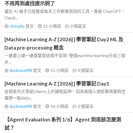
不用再到處找提示詞了
最近 AI 幾乎已經變成每天工作都會用到的工具。像是 ChatGPT、
Claud...
由
nlstudio
發文
12 小時前
0
個留言
[Machine Learning A-Z [2026] ] 學習筆記 Day2 ML 及
Data pre-processing 概念
一邊要上課一邊還要寫這個不容易! 整個machine learning分成三個
步...
由
duckravel48
發文
15 小時前
0
個留言
[Machine Learning A-Z [2026] ] 學習筆記 Day1
這個系列文章是Udemy上的課程延伸，因為我個人想趁著育嬰假空
檔學一點data...
由
duckravel48
發文
16 小時前
0
個留言
【Agent Evaluation 系列 1/6】Agent 到底該怎麼測
試？