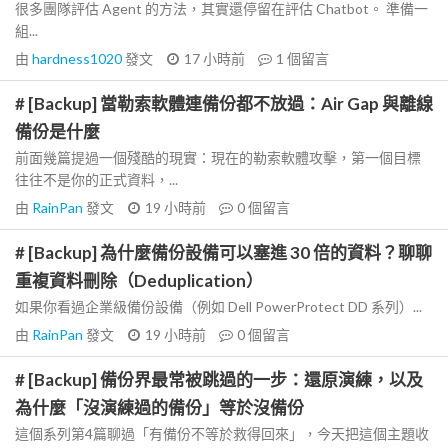
很多團隊評估 Agent 的方法，其實還停留在評估 Chatbot。 準備一
組...
由
hardness1020
發文
17 小時前
1
個留言
# [Backup] 當勒索軟體連備份都不放過：Air Gap 與離線
備份是什麼
前面幾篇提過一個殘酷的現實：現在的勒索軟體攻擊，第一個目標
往往不是你的正式資料，...
由
RainPan
發文
19 小時前
0
個留言
# [Backup] 為什麼備份設備可以塞進 30 倍的資料？聊聊
重複資料刪除（Deduplication）
如果你看過企業級備份設備（例如 Dell PowerProtect DD 系列）...
由
RainPan
發文
19 小時前
0
個留言
# [Backup] 備份界最常被跳過的一步：還原演練，以及
為什麼「沒演練過的備份」等於沒備份
這個系列第4篇聊過「有備份不等於救得回來」，今天把這個主題收