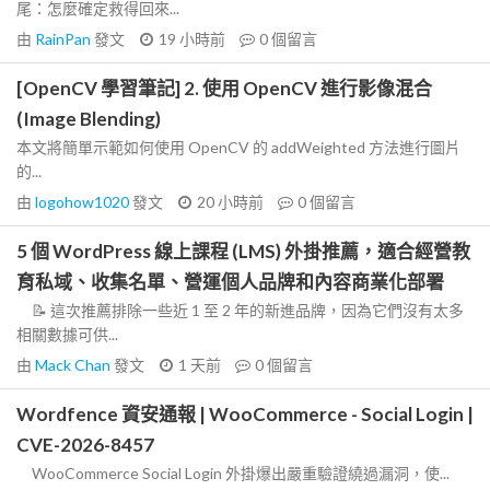
尾：怎麼確定救得回來...
由
RainPan
發文
19 小時前
0
個留言
[OpenCV 學習筆記] 2. 使用 OpenCV 進行影像混合
(Image Blending)
本文將簡單示範如何使用 OpenCV 的 addWeighted 方法進行圖片
的...
由
logohow1020
發文
20 小時前
0
個留言
5 個 WordPress 線上課程 (LMS) 外掛推薦，適合經營教
育私域、收集名單、營運個人品牌和內容商業化部署
📝 這次推薦排除一些近 1 至 2 年的新進品牌，因為它們沒有太多
相關數據可供...
由
Mack Chan
發文
1 天前
0
個留言
Wordfence 資安通報 | WooCommerce - Social Login |
CVE-2026-8457
WooCommerce Social Login 外掛爆出嚴重驗證繞過漏洞，使...