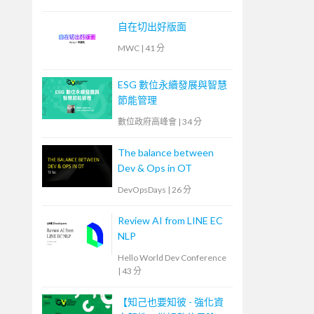
自在切出好版面
MWC
|
41 分
ESG 數位永續發展與智慧
節能管理
數位政府高峰會
|
34 分
The balance between
Dev & Ops in OT
DevOpsDays
|
26 分
Review AI from LINE EC
NLP
Hello World Dev Conference
|
43 分
【知己也要知彼 - 強化資