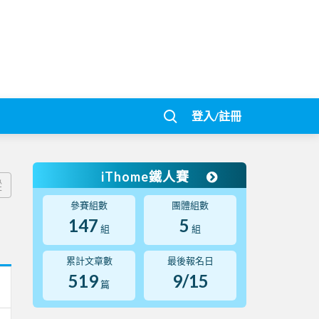
登入/註冊
iThome鐵人賽
蹤
參賽組數
團體組數
147
5
組
組
累計文章數
最後報名日
519
9/15
篇