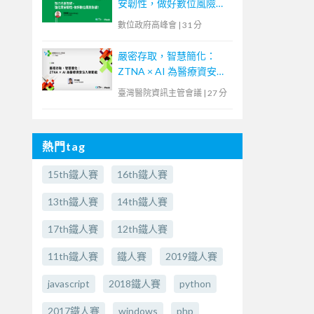
安韌性，做好數位風險防
護！】
數位政府高峰會
|
31 分
嚴密存取，智慧簡化：
ZTNA × AI 為醫療資安注
入新動能
臺灣醫院資訊主管會議
|
27 分
熱門tag
15th鐵人賽
16th鐵人賽
13th鐵人賽
14th鐵人賽
17th鐵人賽
12th鐵人賽
11th鐵人賽
鐵人賽
2019鐵人賽
javascript
2018鐵人賽
python
2017鐵人賽
windows
php