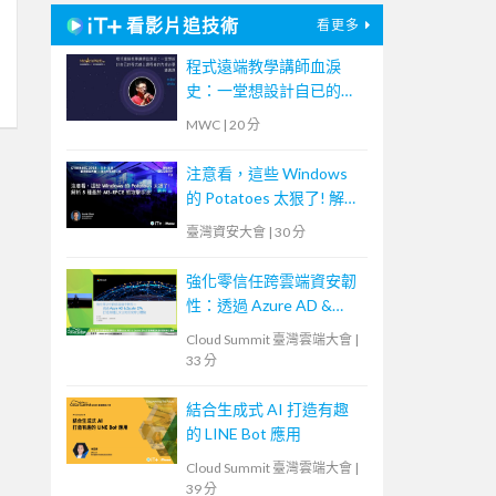
看影片追技術
看更多
程式遠端教學講師血淚
史：一堂想設計自已的程
式線上課程者的先修必要
MWC
|
20 分
通識課
注意看，這些 Windows
的 Potatoes 太狠了! 解析
5 種基於 MS-RPCE 的攻
臺灣資安大會
|
30 分
擊手法
強化零信任跨雲端資安韌
性：透過 Azure AD &
Zscaler ZPA 打造無縫且
Cloud Summit 臺灣雲端大會
|
安全的居家辦公體驗
33 分
結合生成式 AI 打造有趣
的 LINE Bot 應用
Cloud Summit 臺灣雲端大會
|
39 分