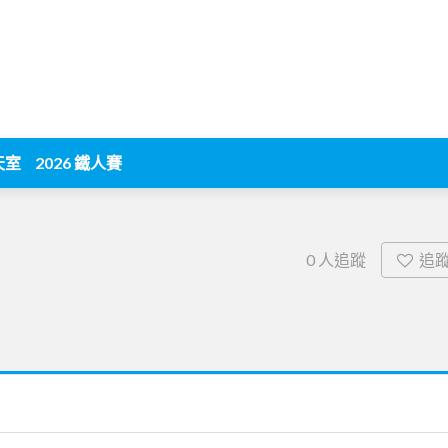
天室
2026 鐵人賽
追
0
人追蹤