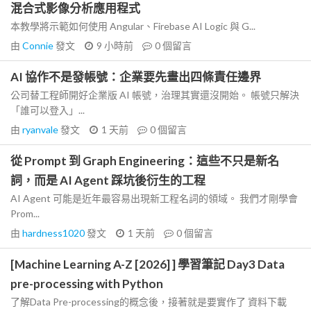
混合式影像分析應用程式
本教學將示範如何使用 Angular、Firebase AI Logic 與 G...
由
Connie
發文
9 小時前
0
個留言
AI 協作不是發帳號：企業要先畫出四條責任邊界
公司替工程師開好企業版 AI 帳號，治理其實還沒開始。 帳號只解決
「誰可以登入」...
由
ryanvale
發文
1 天前
0
個留言
從 Prompt 到 Graph Engineering：這些不只是新名
詞，而是 AI Agent 踩坑後衍生的工程
AI Agent 可能是近年最容易出現新工程名詞的領域。 我們才剛學會
Prom...
由
hardness1020
發文
1 天前
0
個留言
[Machine Learning A-Z [2026] ] 學習筆記 Day3 Data
pre-processing with Python
了解Data Pre-processing的概念後，接著就是要實作了 資料下載