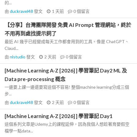
的...
由
duckravel48
發文
1 天前
0
個留言
【分享】台灣團隊開發 免費 AI Prompt 管理網站，終於
不用再到處找提示詞了
最近 AI 幾乎已經變成每天工作都會用到的工具。像是 ChatGPT、
Claud...
由
nlstudio
發文
2 天前
0
個留言
[Machine Learning A-Z [2026] ] 學習筆記 Day2 ML 及
Data pre-processing 概念
一邊要上課一邊還要寫這個不容易! 整個machine learning分成三個
步...
由
duckravel48
發文
2 天前
0
個留言
[Machine Learning A-Z [2026] ] 學習筆記 Day1
這個系列文章是Udemy上的課程延伸，因為我個人想趁著育嬰假空
檔學一點data...