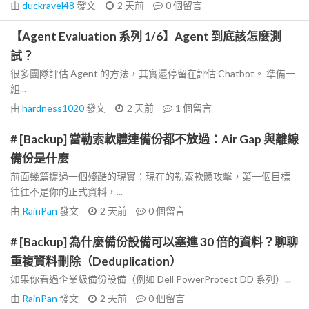
由
duckravel48
發文
2 天前
0
個留言
【Agent Evaluation 系列 1/6】Agent 到底該怎麼測
試？
很多團隊評估 Agent 的方法，其實還停留在評估 Chatbot。 準備一
組...
由
hardness1020
發文
2 天前
1
個留言
# [Backup] 當勒索軟體連備份都不放過：Air Gap 與離線
備份是什麼
前面幾篇提過一個殘酷的現實：現在的勒索軟體攻擊，第一個目標
往往不是你的正式資料，...
由
RainPan
發文
2 天前
0
個留言
# [Backup] 為什麼備份設備可以塞進 30 倍的資料？聊聊
重複資料刪除（Deduplication）
如果你看過企業級備份設備（例如 Dell PowerProtect DD 系列）...
由
RainPan
發文
2 天前
0
個留言