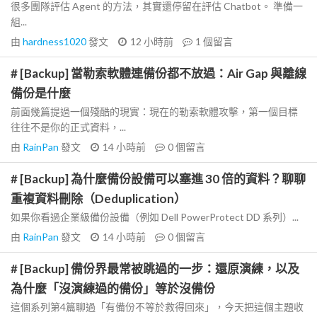
很多團隊評估 Agent 的方法，其實還停留在評估 Chatbot。 準備一
組...
由
hardness1020
發文
12 小時前
1
個留言
# [Backup] 當勒索軟體連備份都不放過：Air Gap 與離線
備份是什麼
前面幾篇提過一個殘酷的現實：現在的勒索軟體攻擊，第一個目標
往往不是你的正式資料，...
由
RainPan
發文
14 小時前
0
個留言
# [Backup] 為什麼備份設備可以塞進 30 倍的資料？聊聊
重複資料刪除（Deduplication）
如果你看過企業級備份設備（例如 Dell PowerProtect DD 系列）...
由
RainPan
發文
14 小時前
0
個留言
# [Backup] 備份界最常被跳過的一步：還原演練，以及
為什麼「沒演練過的備份」等於沒備份
這個系列第4篇聊過「有備份不等於救得回來」，今天把這個主題收