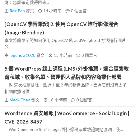
尾：怎麼確定救得回來...
由
RainPan
發文
14 小時前
0
個留言
[OpenCV 學習筆記] 2. 使用 OpenCV 進行影像混合
(Image Blending)
本文將簡單示範如何使用 OpenCV 的 addWeighted 方法進行圖片
的...
由
logohow1020
發文
15 小時前
0
個留言
5 個 WordPress 線上課程 (LMS) 外掛推薦，適合經營教
育私域、收集名單、營運個人品牌和內容商業化部署
📝 這次推薦排除一些近 1 至 2 年的新進品牌，因為它們沒有太多
相關數據可供...
由
Mack Chan
發文
18 小時前
0
個留言
Wordfence 資安通報 | WooCommerce - Social Login |
CVE-2026-8457
WooCommerce Social Login 外掛爆出嚴重驗證繞過漏洞，使...