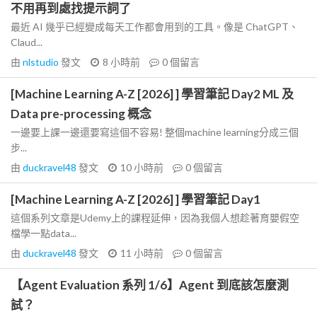
不用再到處找提示詞了
最近 AI 幾乎已經變成每天工作都會用到的工具。像是 ChatGPT、
Claud...
由
nlstudio
發文
8 小時前
0
個留言
[Machine Learning A-Z [2026] ] 學習筆記 Day2 ML 及
Data pre-processing 概念
一邊要上課一邊還要寫這個不容易! 整個machine learning分成三個
步...
由
duckravel48
發文
10 小時前
0
個留言
[Machine Learning A-Z [2026] ] 學習筆記 Day1
這個系列文章是Udemy上的課程延伸，因為我個人想趁著育嬰假空
檔學一點data...
由
duckravel48
發文
11 小時前
0
個留言
【Agent Evaluation 系列 1/6】Agent 到底該怎麼測
試？