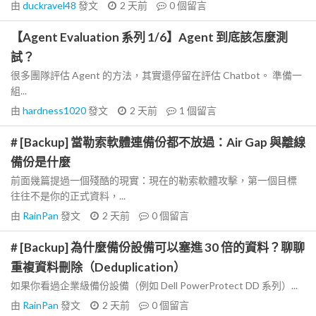
由
duckravel48
發文
2 天前
0
個留言
【Agent Evaluation 系列 1/6】Agent 到底該怎麼測
試？
很多團隊評估 Agent 的方法，其實還停留在評估 Chatbot。 準備一
組...
由
hardness1020
發文
2 天前
1
個留言
# [Backup] 當勒索軟體連備份都不放過：Air Gap 與離線
備份是什麼
前面幾篇提過一個殘酷的現實：現在的勒索軟體攻擊，第一個目標
往往不是你的正式資料，...
由
RainPan
發文
2 天前
0
個留言
# [Backup] 為什麼備份設備可以塞進 30 倍的資料？聊聊
重複資料刪除（Deduplication）
如果你看過企業級備份設備（例如 Dell PowerProtect DD 系列）...
由
RainPan
發文
2 天前
0
個留言