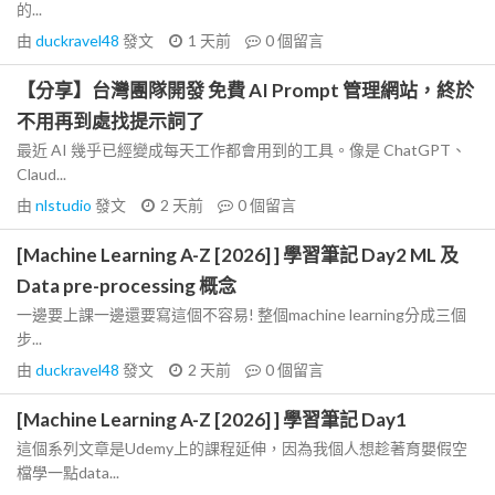
的...
由
duckravel48
發文
1 天前
0
個留言
【分享】台灣團隊開發 免費 AI Prompt 管理網站，終於
不用再到處找提示詞了
最近 AI 幾乎已經變成每天工作都會用到的工具。像是 ChatGPT、
Claud...
由
nlstudio
發文
2 天前
0
個留言
[Machine Learning A-Z [2026] ] 學習筆記 Day2 ML 及
Data pre-processing 概念
一邊要上課一邊還要寫這個不容易! 整個machine learning分成三個
步...
由
duckravel48
發文
2 天前
0
個留言
[Machine Learning A-Z [2026] ] 學習筆記 Day1
這個系列文章是Udemy上的課程延伸，因為我個人想趁著育嬰假空
檔學一點data...