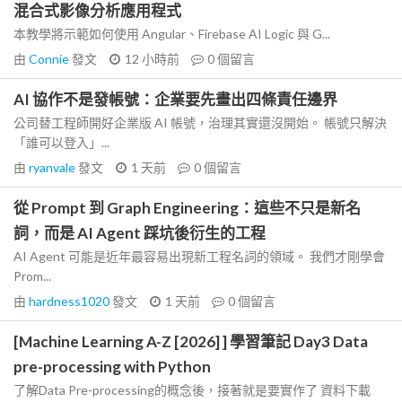
混合式影像分析應用程式
本教學將示範如何使用 Angular、Firebase AI Logic 與 G...
由
Connie
發文
12 小時前
0
個留言
AI 協作不是發帳號：企業要先畫出四條責任邊界
公司替工程師開好企業版 AI 帳號，治理其實還沒開始。 帳號只解決
「誰可以登入」...
由
ryanvale
發文
1 天前
0
個留言
從 Prompt 到 Graph Engineering：這些不只是新名
詞，而是 AI Agent 踩坑後衍生的工程
AI Agent 可能是近年最容易出現新工程名詞的領域。 我們才剛學會
Prom...
由
hardness1020
發文
1 天前
0
個留言
[Machine Learning A-Z [2026] ] 學習筆記 Day3 Data
pre-processing with Python
了解Data Pre-processing的概念後，接著就是要實作了 資料下載