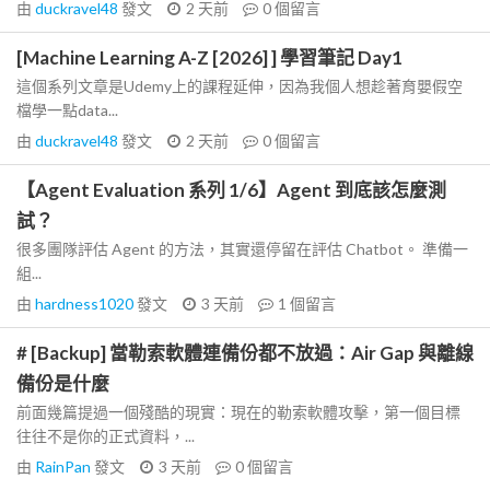
由
duckravel48
發文
2 天前
0
個留言
[Machine Learning A-Z [2026] ] 學習筆記 Day1
這個系列文章是Udemy上的課程延伸，因為我個人想趁著育嬰假空
檔學一點data...
由
duckravel48
發文
2 天前
0
個留言
【Agent Evaluation 系列 1/6】Agent 到底該怎麼測
試？
很多團隊評估 Agent 的方法，其實還停留在評估 Chatbot。 準備一
組...
由
hardness1020
發文
3 天前
1
個留言
# [Backup] 當勒索軟體連備份都不放過：Air Gap 與離線
備份是什麼
前面幾篇提過一個殘酷的現實：現在的勒索軟體攻擊，第一個目標
往往不是你的正式資料，...
由
RainPan
發文
3 天前
0
個留言