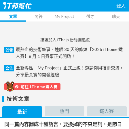
登入
文章
問答
My Project
徵才
聊天
按讚加入 iThelp 粉絲團追蹤
最熱血的技術盛事，連續 30 天的修煉【2026 iThome 鐵
公告
人賽】8 月 1 日賽事正式開啟！
全新專區「My Project」正式上線！邀請你用技術交流，
公告
分享最真實的開發經驗
前往 iThome鐵人賽
技術文章
熱門
鐵人賽
最新
同一篇內容翻成十種語言，要換掉的不只是詞，是節日