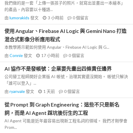
我們做的是一套「上傳一張孩子的照片，就寫出並畫出一本繪本」
的產品，內容要以十種語...
由
lumorakids
發文
3 小時前
0
個留言
使用 Angular、Firebase AI Logic 與 Gemini Nano 打造
混合式影像分析應用程式
本教學將示範如何使用 Angular、Firebase AI Logic 與 G...
由
Connie
發文
17 小時前
0
個留言
AI 協作不是發帳號：企業要先畫出四條責任邊界
公司替工程師開好企業版 AI 帳號，治理其實還沒開始。 帳號只解決
「誰可以登入」...
由
ryanvale
發文
1 天前
0
個留言
從 Prompt 到 Graph Engineering：這些不只是新名
詞，而是 AI Agent 踩坑後衍生的工程
AI Agent 可能是近年最容易出現新工程名詞的領域。 我們才剛學會
Prom...