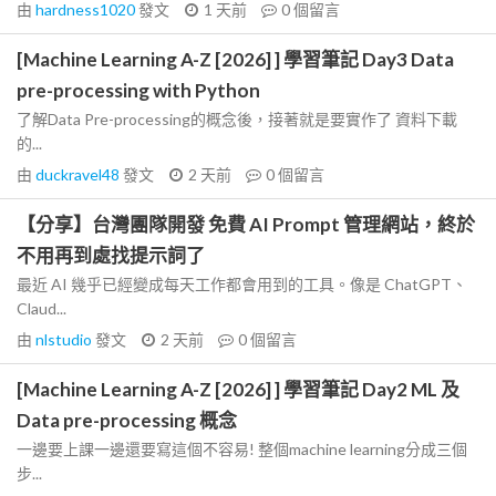
由
hardness1020
發文
1 天前
0
個留言
[Machine Learning A-Z [2026] ] 學習筆記 Day3 Data
pre-processing with Python
了解Data Pre-processing的概念後，接著就是要實作了 資料下載
的...
由
duckravel48
發文
2 天前
0
個留言
【分享】台灣團隊開發 免費 AI Prompt 管理網站，終於
不用再到處找提示詞了
最近 AI 幾乎已經變成每天工作都會用到的工具。像是 ChatGPT、
Claud...
由
nlstudio
發文
2 天前
0
個留言
[Machine Learning A-Z [2026] ] 學習筆記 Day2 ML 及
Data pre-processing 概念
一邊要上課一邊還要寫這個不容易! 整個machine learning分成三個
步...