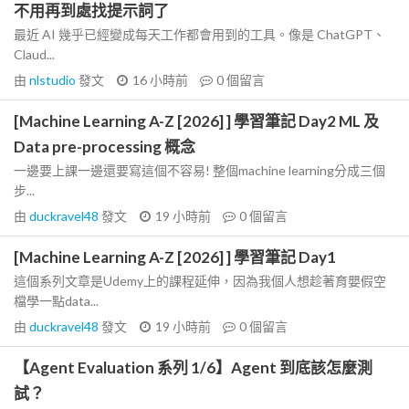
不用再到處找提示詞了
最近 AI 幾乎已經變成每天工作都會用到的工具。像是 ChatGPT、
Claud...
由
nlstudio
發文
16 小時前
0
個留言
[Machine Learning A-Z [2026] ] 學習筆記 Day2 ML 及
Data pre-processing 概念
一邊要上課一邊還要寫這個不容易! 整個machine learning分成三個
步...
由
duckravel48
發文
19 小時前
0
個留言
[Machine Learning A-Z [2026] ] 學習筆記 Day1
這個系列文章是Udemy上的課程延伸，因為我個人想趁著育嬰假空
檔學一點data...
由
duckravel48
發文
19 小時前
0
個留言
【Agent Evaluation 系列 1/6】Agent 到底該怎麼測
試？