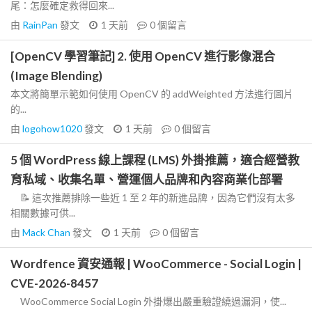
尾：怎麼確定救得回來...
由
RainPan
發文
1 天前
0
個留言
[OpenCV 學習筆記] 2. 使用 OpenCV 進行影像混合
(Image Blending)
本文將簡單示範如何使用 OpenCV 的 addWeighted 方法進行圖片
的...
由
logohow1020
發文
1 天前
0
個留言
5 個 WordPress 線上課程 (LMS) 外掛推薦，適合經營教
育私域、收集名單、營運個人品牌和內容商業化部署
📝 這次推薦排除一些近 1 至 2 年的新進品牌，因為它們沒有太多
相關數據可供...
由
Mack Chan
發文
1 天前
0
個留言
Wordfence 資安通報 | WooCommerce - Social Login |
CVE-2026-8457
WooCommerce Social Login 外掛爆出嚴重驗證繞過漏洞，使...