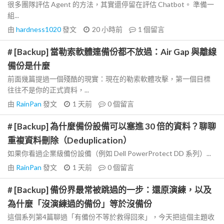
很多團隊評估 Agent 的方法，其實還停留在評估 Chatbot。 準備一
組...
由
hardness1020
發文
20 小時前
1
個留言
# [Backup] 當勒索軟體連備份都不放過：Air Gap 與離線
備份是什麼
前面幾篇提過一個殘酷的現實：現在的勒索軟體攻擊，第一個目標
往往不是你的正式資料，...
由
RainPan
發文
1 天前
0
個留言
# [Backup] 為什麼備份設備可以塞進 30 倍的資料？聊聊
重複資料刪除（Deduplication）
如果你看過企業級備份設備（例如 Dell PowerProtect DD 系列）...
由
RainPan
發文
1 天前
0
個留言
# [Backup] 備份界最常被跳過的一步：還原演練，以及
為什麼「沒演練過的備份」等於沒備份
這個系列第4篇聊過「有備份不等於救得回來」，今天把這個主題收