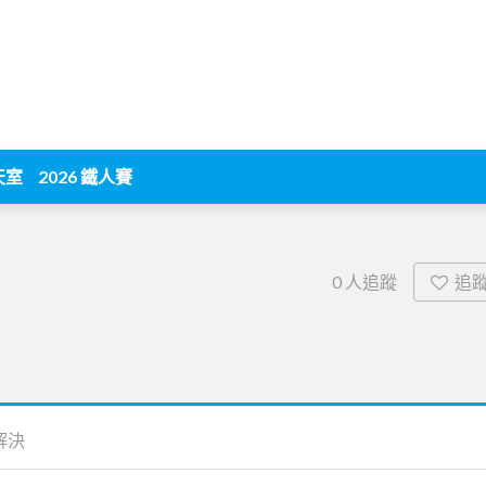
天室
2026 鐵人賽
追
0
人追蹤
解決