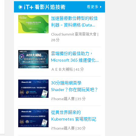
看影片追技術
看更多
加速醫療數位轉型的較佳
利器 – 資料網格 (Data
Mesh)
Cloud Summit 臺灣雲端大會
|
28 分
雲端備份的最佳助力，
Microsoft 365 維運優化
大解密！【宏碁資訊網路
ＡＥＢ大補帖
|
41 分
學堂】
30分鐘用網頁學
Shader？你在開玩笑吧？
iThome鐵人賽
|
35 分
從異世界歸來的
Kubernetes 官場現形記
iThome鐵人賽
|
30 分