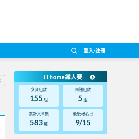
登入/註冊
iThome鐵人賽
蹤
參賽組數
團體組數
155
5
組
組
累計文章數
最後報名日
583
9/15
篇