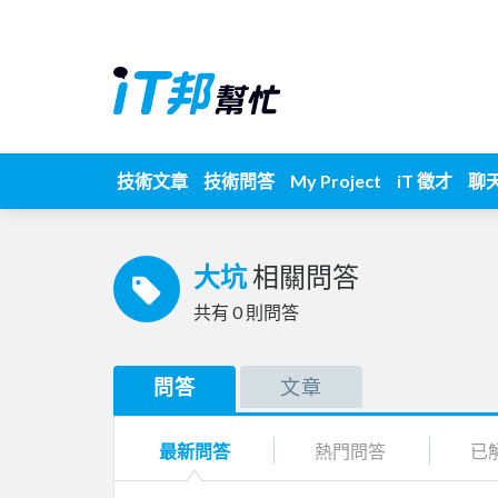
技術文章
技術問答
My Project
iT 徵才
聊
大坑
相關問答
共有
0
則問答
問答
文章
最新問答
熱門問答
已