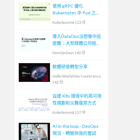
使用 gRPC 優化
Kubernetes 中 Pod 之間
的資料傳輸速度
KubeSummit
|
23 分
導入DataOps沒想像中這
麼難：大型媒體公司經驗
談
DevOpsDays
|
43 分
軟體研發轉型分享
Hello World Dev Conference
|
62 分
自建 K8s 環境中的高可用
性規劃和災難復原方式
KubeSummit
|
37 分
AI in the loop - DevOps
現況、轉變與我的嘗試