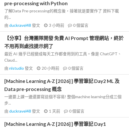
pre-processing with Python
了解Data Pre-processing的概念後，接著就是要實作了 資料下載
的...
由
duckravel48
發文
3 小時前
0
個留言
【分享】台灣團隊開發 免費 AI Prompt 管理網站，終於
不用再到處找提示詞了
最近 AI 幾乎已經變成每天工作都會用到的工具。像是 ChatGPT、
Claud...
由
nlstudio
發文
20 小時前
0
個留言
[Machine Learning A-Z [2026] ] 學習筆記 Day2 ML 及
Data pre-processing 概念
一邊要上課一邊還要寫這個不容易! 整個machine learning分成三個
步...
由
duckravel48
發文
1 天前
0
個留言
[Machine Learning A-Z [2026] ] 學習筆記 Day1