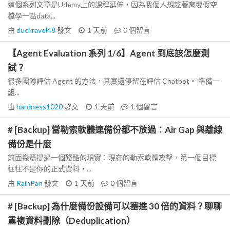
這個系列文章是Udemy上的課程延伸，因為我個人想趁著育嬰假空
檔學一點data...
由
duckravel48
發文
1 天前
0
個留言
【Agent Evaluation 系列 1/6】Agent 到底該怎麼測
試？
很多團隊評估 Agent 的方法，其實還停留在評估 Chatbot。 準備一
組...
由
hardness1020
發文
1 天前
1
個留言
# [Backup] 當勒索軟體連備份都不放過：Air Gap 與離線
備份是什麼
前面幾篇提過一個殘酷的現實：現在的勒索軟體攻擊，第一個目標
往往不是你的正式資料，...
由
RainPan
發文
1 天前
0
個留言
# [Backup] 為什麼備份設備可以塞進 30 倍的資料？聊聊
重複資料刪除（Deduplication）