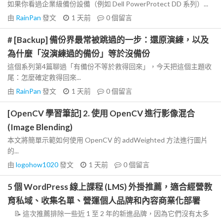
如果你看過企業級備份設備（例如 Dell PowerProtect DD 系列）...
由
RainPan
發文
1 天前
0
個留言
# [Backup] 備份界最常被跳過的一步：還原演練，以及
為什麼「沒演練過的備份」等於沒備份
這個系列第4篇聊過「有備份不等於救得回來」，今天把這個主題收
尾：怎麼確定救得回來...
由
RainPan
發文
1 天前
0
個留言
[OpenCV 學習筆記] 2. 使用 OpenCV 進行影像混合
(Image Blending)
本文將簡單示範如何使用 OpenCV 的 addWeighted 方法進行圖片
的...
由
logohow1020
發文
1 天前
0
個留言
5 個 WordPress 線上課程 (LMS) 外掛推薦，適合經營教
育私域、收集名單、營運個人品牌和內容商業化部署
📝 這次推薦排除一些近 1 至 2 年的新進品牌，因為它們沒有太多