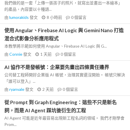
我們做的是一套「上傳一張孩子的照片，就寫出並畫出一本繪本」
的產品，內容要以十種語...
由
lumorakids
發文
8 小時前
0
個留言
使用 Angular、Firebase AI Logic 與 Gemini Nano 打造
混合式影像分析應用程式
本教學將示範如何使用 Angular、Firebase AI Logic 與 G...
由
Connie
發文
1 天前
0
個留言
AI 協作不是發帳號：企業要先畫出四條責任邊界
公司替工程師開好企業版 AI 帳號，治理其實還沒開始。 帳號只解決
「誰可以登入」...
由
ryanvale
發文
2 天前
0
個留言
從 Prompt 到 Graph Engineering：這些不只是新名
詞，而是 AI Agent 踩坑後衍生的工程
AI Agent 可能是近年最容易出現新工程名詞的領域。 我們才剛學會
Prom...