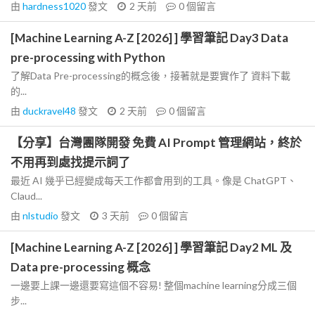
由
hardness1020
發文
2 天前
0
個留言
[Machine Learning A-Z [2026] ] 學習筆記 Day3 Data
pre-processing with Python
了解Data Pre-processing的概念後，接著就是要實作了 資料下載
的...
由
duckravel48
發文
2 天前
0
個留言
【分享】台灣團隊開發 免費 AI Prompt 管理網站，終於
不用再到處找提示詞了
最近 AI 幾乎已經變成每天工作都會用到的工具。像是 ChatGPT、
Claud...
由
nlstudio
發文
3 天前
0
個留言
[Machine Learning A-Z [2026] ] 學習筆記 Day2 ML 及
Data pre-processing 概念
一邊要上課一邊還要寫這個不容易! 整個machine learning分成三個
步...