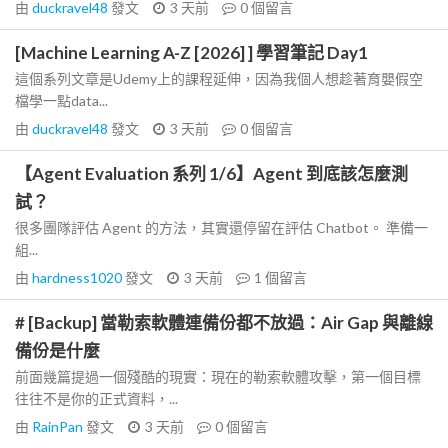
由
duckravel48
發文
3 天前
0
個留言
[Machine Learning A-Z [2026] ] 學習筆記 Day1
這個系列文章是Udemy上的課程延伸，因為我個人想趁著育嬰假空
檔學一點data...
由
duckravel48
發文
3 天前
0
個留言
【Agent Evaluation 系列 1/6】Agent 到底該怎麼測
試？
很多團隊評估 Agent 的方法，其實還停留在評估 Chatbot。 準備一
組...
由
hardness1020
發文
3 天前
1
個留言
# [Backup] 當勒索軟體連備份都不放過：Air Gap 與離線
備份是什麼
前面幾篇提過一個殘酷的現實：現在的勒索軟體攻擊，第一個目標
往往不是你的正式資料，...
由
RainPan
發文
3 天前
0
個留言