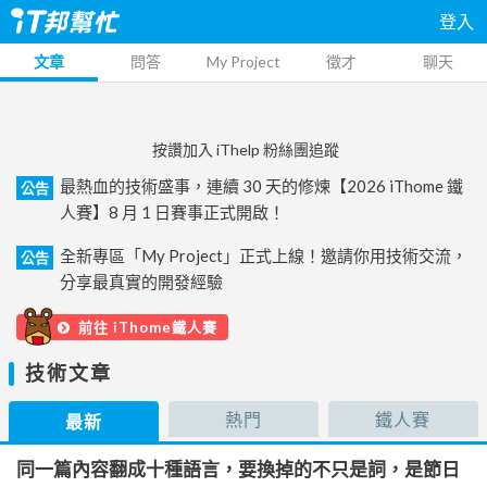
登入
文章
問答
My Project
徵才
聊天
按讚加入 iThelp 粉絲團追蹤
最熱血的技術盛事，連續 30 天的修煉【2026 iThome 鐵
公告
人賽】8 月 1 日賽事正式開啟！
全新專區「My Project」正式上線！邀請你用技術交流，
公告
分享最真實的開發經驗
前往 iThome鐵人賽
技術文章
熱門
鐵人賽
最新
同一篇內容翻成十種語言，要換掉的不只是詞，是節日