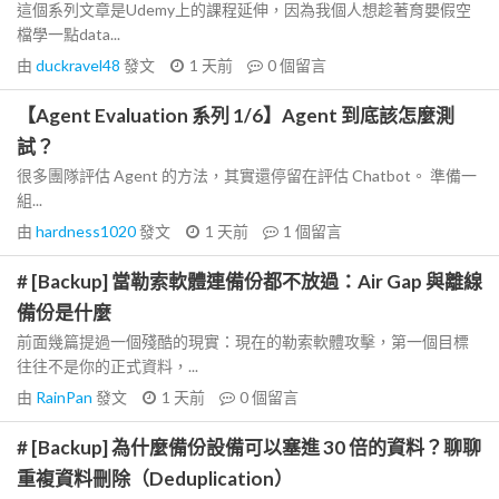
這個系列文章是Udemy上的課程延伸，因為我個人想趁著育嬰假空
檔學一點data...
由
duckravel48
發文
1 天前
0
個留言
【Agent Evaluation 系列 1/6】Agent 到底該怎麼測
試？
很多團隊評估 Agent 的方法，其實還停留在評估 Chatbot。 準備一
組...
由
hardness1020
發文
1 天前
1
個留言
# [Backup] 當勒索軟體連備份都不放過：Air Gap 與離線
備份是什麼
前面幾篇提過一個殘酷的現實：現在的勒索軟體攻擊，第一個目標
往往不是你的正式資料，...
由
RainPan
發文
1 天前
0
個留言
# [Backup] 為什麼備份設備可以塞進 30 倍的資料？聊聊
重複資料刪除（Deduplication）