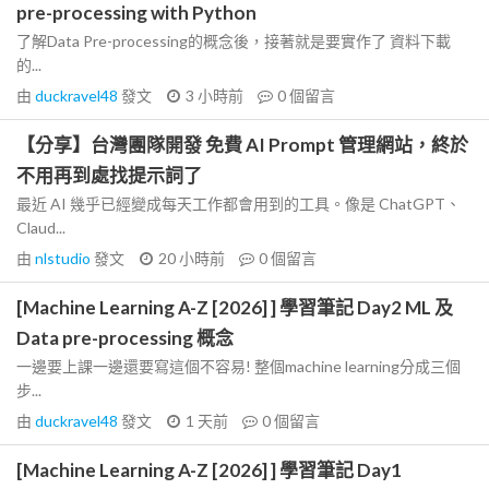
pre-processing with Python
了解Data Pre-processing的概念後，接著就是要實作了 資料下載
的...
由
duckravel48
發文
3 小時前
0
個留言
【分享】台灣團隊開發 免費 AI Prompt 管理網站，終於
不用再到處找提示詞了
最近 AI 幾乎已經變成每天工作都會用到的工具。像是 ChatGPT、
Claud...
由
nlstudio
發文
20 小時前
0
個留言
[Machine Learning A-Z [2026] ] 學習筆記 Day2 ML 及
Data pre-processing 概念
一邊要上課一邊還要寫這個不容易! 整個machine learning分成三個
步...
由
duckravel48
發文
1 天前
0
個留言
[Machine Learning A-Z [2026] ] 學習筆記 Day1