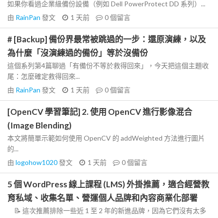
如果你看過企業級備份設備（例如 Dell PowerProtect DD 系列）...
由
RainPan
發文
1 天前
0
個留言
# [Backup] 備份界最常被跳過的一步：還原演練，以及
為什麼「沒演練過的備份」等於沒備份
這個系列第4篇聊過「有備份不等於救得回來」，今天把這個主題收
尾：怎麼確定救得回來...
由
RainPan
發文
1 天前
0
個留言
[OpenCV 學習筆記] 2. 使用 OpenCV 進行影像混合
(Image Blending)
本文將簡單示範如何使用 OpenCV 的 addWeighted 方法進行圖片
的...
由
logohow1020
發文
1 天前
0
個留言
5 個 WordPress 線上課程 (LMS) 外掛推薦，適合經營教
育私域、收集名單、營運個人品牌和內容商業化部署
📝 這次推薦排除一些近 1 至 2 年的新進品牌，因為它們沒有太多