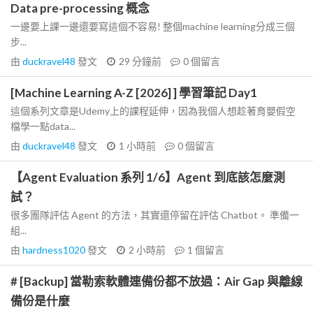
Data pre-processing 概念
一邊要上課一邊還要寫這個不容易! 整個machine learning分成三個
步...
由
duckravel48
發文
29 分鐘前
0
個留言
[Machine Learning A-Z [2026] ] 學習筆記 Day1
這個系列文章是Udemy上的課程延伸，因為我個人想趁著育嬰假空
檔學一點data...
由
duckravel48
發文
1 小時前
0
個留言
【Agent Evaluation 系列 1/6】Agent 到底該怎麼測
試？
很多團隊評估 Agent 的方法，其實還停留在評估 Chatbot。 準備一
組...
由
hardness1020
發文
2 小時前
1
個留言
# [Backup] 當勒索軟體連備份都不放過：Air Gap 與離線
備份是什麼