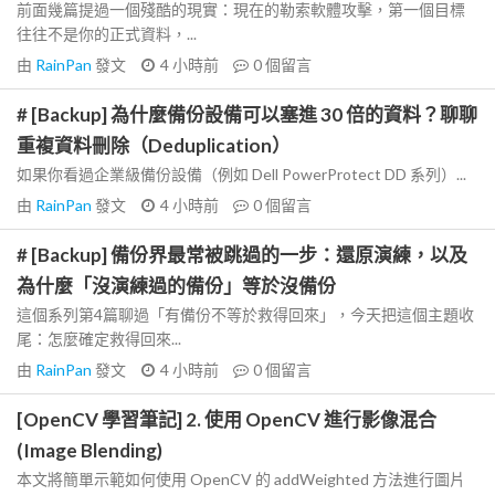
前面幾篇提過一個殘酷的現實：現在的勒索軟體攻擊，第一個目標
往往不是你的正式資料，...
由
RainPan
發文
4 小時前
0
個留言
# [Backup] 為什麼備份設備可以塞進 30 倍的資料？聊聊
重複資料刪除（Deduplication）
如果你看過企業級備份設備（例如 Dell PowerProtect DD 系列）...
由
RainPan
發文
4 小時前
0
個留言
# [Backup] 備份界最常被跳過的一步：還原演練，以及
為什麼「沒演練過的備份」等於沒備份
這個系列第4篇聊過「有備份不等於救得回來」，今天把這個主題收
尾：怎麼確定救得回來...
由
RainPan
發文
4 小時前
0
個留言
[OpenCV 學習筆記] 2. 使用 OpenCV 進行影像混合
(Image Blending)
本文將簡單示範如何使用 OpenCV 的 addWeighted 方法進行圖片