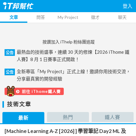
登入
文章
問答
My Project
徵才
聊天
按讚加入 iThelp 粉絲團追蹤
最熱血的技術盛事，連續 30 天的修煉【2026 iThome 鐵
公告
人賽】8 月 1 日賽事正式開啟！
全新專區「My Project」正式上線！邀請你用技術交流，
公告
分享最真實的開發經驗
前往 iThome鐵人賽
技術文章
熱門
鐵人賽
最新
[Machine Learning A-Z [2026] ] 學習筆記 Day2 ML 及