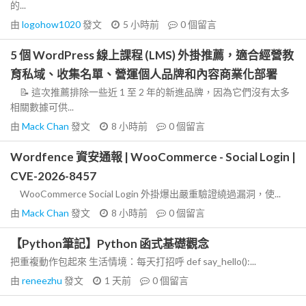
的...
由
logohow1020
發文
5 小時前
0
個留言
5 個 WordPress 線上課程 (LMS) 外掛推薦，適合經營教
育私域、收集名單、營運個人品牌和內容商業化部署
📝 這次推薦排除一些近 1 至 2 年的新進品牌，因為它們沒有太多
相關數據可供...
由
Mack Chan
發文
8 小時前
0
個留言
Wordfence 資安通報 | WooCommerce - Social Login |
CVE-2026-8457
WooCommerce Social Login 外掛爆出嚴重驗證繞過漏洞，使...
由
Mack Chan
發文
8 小時前
0
個留言
【Python筆記】Python 函式基礎觀念
把重複動作包起來 生活情境：每天打招呼 def say_hello():...
由
reneezhu
發文
1 天前
0
個留言