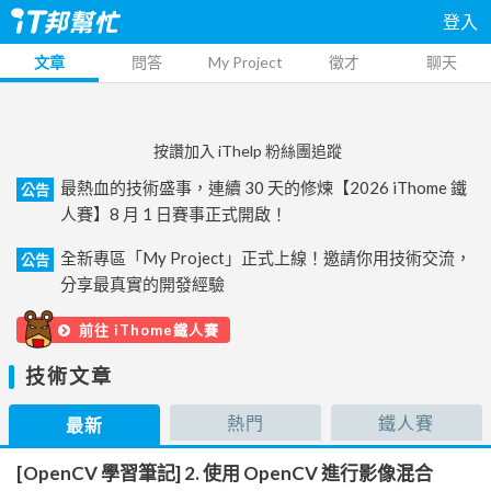
登入
文章
問答
My Project
徵才
聊天
按讚加入 iThelp 粉絲團追蹤
最熱血的技術盛事，連續 30 天的修煉【2026 iThome 鐵
公告
人賽】8 月 1 日賽事正式開啟！
全新專區「My Project」正式上線！邀請你用技術交流，
公告
分享最真實的開發經驗
前往 iThome鐵人賽
技術文章
熱門
鐵人賽
最新
[OpenCV 學習筆記] 2. 使用 OpenCV 進行影像混合