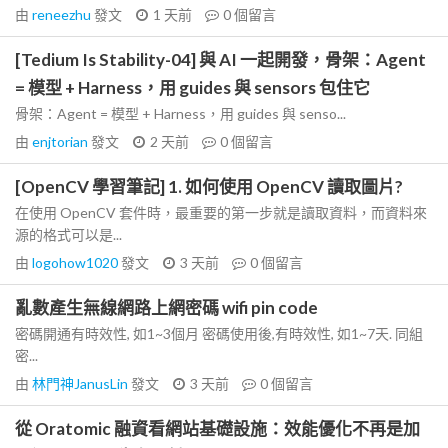
由
reneezhu
發文
1 天前
0
個留言
[Tedium Is Stability-04] 與 AI 一起開發，骨架：Agent
= 模型 + Harness，用 guides 與 sensors 包住它
骨架：Agent = 模型 + Harness，用 guides 與 senso...
由
enjtorian
發文
2 天前
0
個留言
[OpenCV 學習筆記] 1. 如何使用 OpenCV 讀取圖片?
在使用 OpenCV 套件時，最重要的第一步就是讀取資料，而資料來
源的格式可以是...
由
logohow1020
發文
3 天前
0
個留言
亂數產生無線網路上網密碼 wifi pin code
密碼開通有時效性, 如1~3個月 密碼使用後,有時效性, 如1~7天. 同組
密...
由
林門神JanusLin
發文
3 天前
0
個留言
從 Oratomic 融資看網站基礎設施：效能優化不再是加