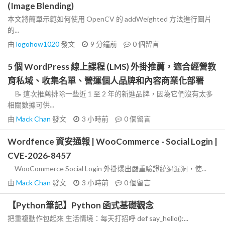
(Image Blending)
本文將簡單示範如何使用 OpenCV 的 addWeighted 方法進行圖片
的...
由
logohow1020
發文
9 分鐘前
0
個留言
5 個 WordPress 線上課程 (LMS) 外掛推薦，適合經營教
育私域、收集名單、營運個人品牌和內容商業化部署
📝 這次推薦排除一些近 1 至 2 年的新進品牌，因為它們沒有太多
相關數據可供...
由
Mack Chan
發文
3 小時前
0
個留言
Wordfence 資安通報 | WooCommerce - Social Login |
CVE-2026-8457
WooCommerce Social Login 外掛爆出嚴重驗證繞過漏洞，使...
由
Mack Chan
發文
3 小時前
0
個留言
【Python筆記】Python 函式基礎觀念
把重複動作包起來 生活情境：每天打招呼 def say_hello():...