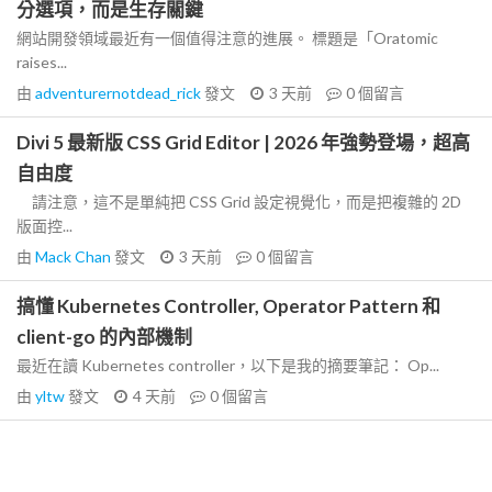
分選項，而是生存關鍵
網站開發領域最近有一個值得注意的進展。 標題是「Oratomic
raises...
由
adventurernotdead_rick
發文
3 天前
0
個留言
Divi 5 最新版 CSS Grid Editor | 2026 年強勢登場，超高
自由度
請注意，這不是單純把 CSS Grid 設定視覺化，而是把複雜的 2D
版面控...
由
Mack Chan
發文
3 天前
0
個留言
搞懂 Kubernetes Controller, Operator Pattern 和
client-go 的內部機制
最近在讀 Kubernetes controller，以下是我的摘要筆記： Op...
由
yltw
發文
4 天前
0
個留言