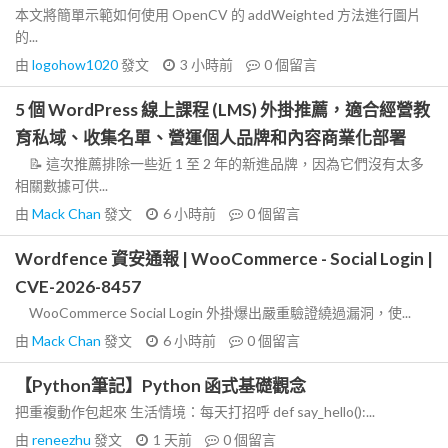
本文將簡單示範如何使用 OpenCV 的 addWeighted 方法進行圖片
的...
由
logohow1020
發文
3 小時前
0
個留言
5 個 WordPress 線上課程 (LMS) 外掛推薦，適合經營教
育私域、收集名單、營運個人品牌和內容商業化部署
📝 這次推薦排除一些近 1 至 2 年的新進品牌，因為它們沒有太多
相關數據可供...
由
Mack Chan
發文
6 小時前
0
個留言
Wordfence 資安通報 | WooCommerce - Social Login |
CVE-2026-8457
WooCommerce Social Login 外掛爆出嚴重驗證繞過漏洞，使...
由
Mack Chan
發文
6 小時前
0
個留言
【Python筆記】Python 函式基礎觀念
把重複動作包起來 生活情境：每天打招呼 def say_hello():...
由
reneezhu
發文
1 天前
0
個留言