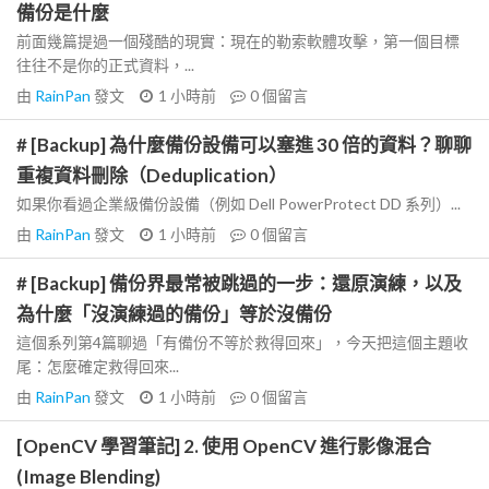
備份是什麼
前面幾篇提過一個殘酷的現實：現在的勒索軟體攻擊，第一個目標
往往不是你的正式資料，...
由
RainPan
發文
1 小時前
0
個留言
# [Backup] 為什麼備份設備可以塞進 30 倍的資料？聊聊
重複資料刪除（Deduplication）
如果你看過企業級備份設備（例如 Dell PowerProtect DD 系列）...
由
RainPan
發文
1 小時前
0
個留言
# [Backup] 備份界最常被跳過的一步：還原演練，以及
為什麼「沒演練過的備份」等於沒備份
這個系列第4篇聊過「有備份不等於救得回來」，今天把這個主題收
尾：怎麼確定救得回來...
由
RainPan
發文
1 小時前
0
個留言
[OpenCV 學習筆記] 2. 使用 OpenCV 進行影像混合
(Image Blending)