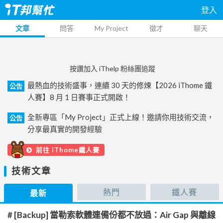
登入
文章
問答
My Project
徵才
聊天
按讚加入 iThelp 粉絲團追蹤
最熱血的技術盛事，連續 30 天的修煉【2026 iThome 鐵
公告
人賽】8 月 1 日賽事正式開啟！
全新專區「My Project」正式上線！邀請你用技術交流，
公告
分享最真實的開發經驗
前往 iThome鐵人賽
技術文章
熱門
鐵人賽
最新
# [Backup] 當勒索軟體連備份都不放過：Air Gap 與離線