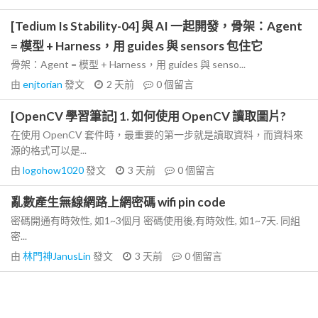
[Tedium Is Stability-04] 與 AI 一起開發，骨架：Agent
= 模型 + Harness，用 guides 與 sensors 包住它
骨架：Agent = 模型 + Harness，用 guides 與 senso...
由
enjtorian
發文
2 天前
0
個留言
[OpenCV 學習筆記] 1. 如何使用 OpenCV 讀取圖片?
在使用 OpenCV 套件時，最重要的第一步就是讀取資料，而資料來
源的格式可以是...
由
logohow1020
發文
3 天前
0
個留言
亂數產生無線網路上網密碼 wifi pin code
密碼開通有時效性, 如1~3個月 密碼使用後,有時效性, 如1~7天. 同組
密...
由
林門神JanusLin
發文
3 天前
0
個留言