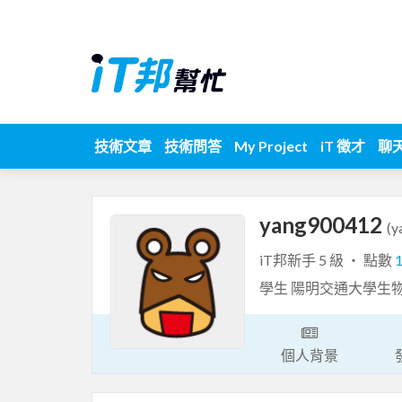
技術文章
技術問答
My Project
iT 徵才
聊
yang900412
(y
iT邦新手 5 級 ‧ 點數
學生 陽明交通大學生
個人背景