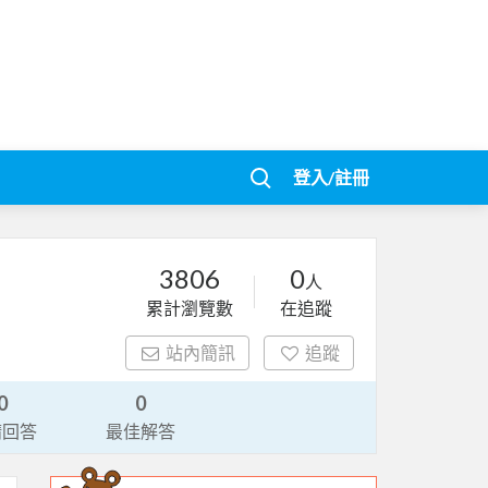
登入/註冊
3806
0
人
累計瀏覽數
在追蹤
站內簡訊
追蹤
0
0
請回答
最佳解答