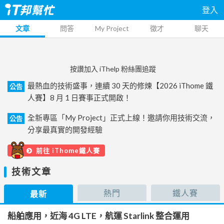
登入
文章
問答
My Project
徵才
聊天
按讚加入 iThelp 粉絲團追蹤
最熱血的技術盛事，連續 30 天的修煉【2026 iThome 鐵
公告
人賽】8 月 1 日賽事正式開啟！
全新專區「My Project」正式上線！邀請你用技術交流，
公告
分享最真實的開發經驗
前往 iThome鐵人賽
技術文章
熱門
鐵人賽
最新
船舶應用，近海 4G LTE，航運 Starlink 整合運用