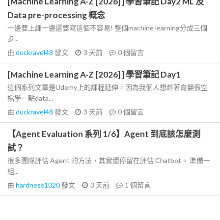
[Machine Learning A-Z [2026] ] 學習筆記 Day2 ML 及
Data pre-processing 概念
一邊要上課一邊還要寫這個不容易! 整個machine learning分成三個
步...
由
duckravel48
發文
3 天前
0
個留言
[Machine Learning A-Z [2026] ] 學習筆記 Day1
這個系列文章是Udemy上的課程延伸，因為我個人想趁著育嬰假空
檔學一點data...
由
duckravel48
發文
3 天前
0
個留言
【Agent Evaluation 系列 1/6】Agent 到底該怎麼測
試？
很多團隊評估 Agent 的方法，其實還停留在評估 Chatbot。 準備一
組...
由
hardness1020
發文
3 天前
1
個留言