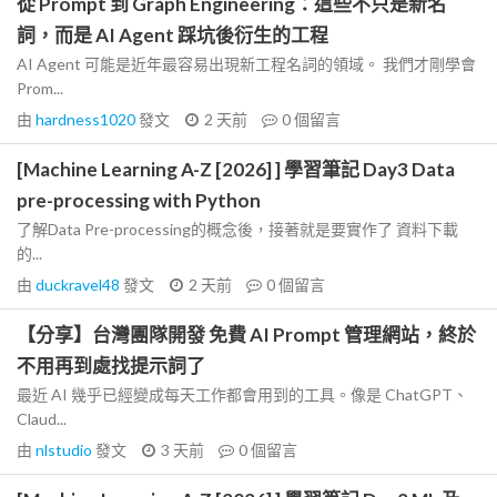
從 Prompt 到 Graph Engineering：這些不只是新名
詞，而是 AI Agent 踩坑後衍生的工程
AI Agent 可能是近年最容易出現新工程名詞的領域。 我們才剛學會
Prom...
由
hardness1020
發文
2 天前
0
個留言
[Machine Learning A-Z [2026] ] 學習筆記 Day3 Data
pre-processing with Python
了解Data Pre-processing的概念後，接著就是要實作了 資料下載
的...
由
duckravel48
發文
2 天前
0
個留言
【分享】台灣團隊開發 免費 AI Prompt 管理網站，終於
不用再到處找提示詞了
最近 AI 幾乎已經變成每天工作都會用到的工具。像是 ChatGPT、
Claud...
由
nlstudio
發文
3 天前
0
個留言