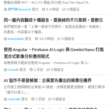
整機台灣製 MIT，4G LTE 模組 非大陸 DrayTek VigorC4...
由
林門神JanusLin
發文
6 小時前
0
個留言
同一篇內容翻成十種語言，要換掉的不只是詞，是節日
我們做的是一套「上傳一張孩子的照片，就寫出並畫出一本繪本」
的產品，內容要以十種語...
由
lumorakids
發文
16 小時前
0
個留言
使用 Angular、Firebase AI Logic 與 Gemini Nano 打造
混合式影像分析應用程式
本教學將示範如何使用 Angular、Firebase AI Logic 與 G...
由
Connie
發文
1 天前
0
個留言
AI 協作不是發帳號：企業要先畫出四條責任邊界
公司替工程師開好企業版 AI 帳號，治理其實還沒開始。 帳號只解決
「誰可以登入」...
由
ryanvale
發文
2 天前
0
個留言