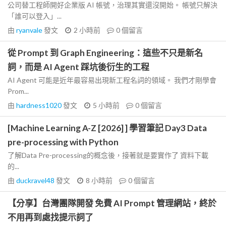
公司替工程師開好企業版 AI 帳號，治理其實還沒開始。 帳號只解決
「誰可以登入」...
由
ryanvale
發文
2 小時前
0
個留言
從 Prompt 到 Graph Engineering：這些不只是新名
詞，而是 AI Agent 踩坑後衍生的工程
AI Agent 可能是近年最容易出現新工程名詞的領域。 我們才剛學會
Prom...
由
hardness1020
發文
5 小時前
0
個留言
[Machine Learning A-Z [2026] ] 學習筆記 Day3 Data
pre-processing with Python
了解Data Pre-processing的概念後，接著就是要實作了 資料下載
的...
由
duckravel48
發文
8 小時前
0
個留言
【分享】台灣團隊開發 免費 AI Prompt 管理網站，終於
不用再到處找提示詞了