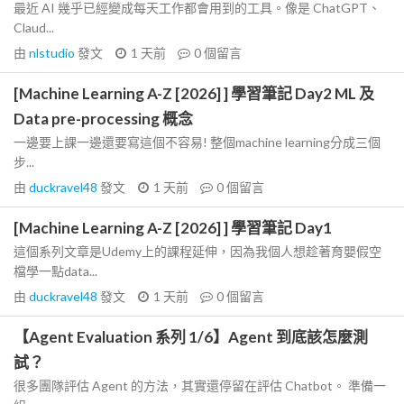
最近 AI 幾乎已經變成每天工作都會用到的工具。像是 ChatGPT、
Claud...
由
nlstudio
發文
1 天前
0
個留言
[Machine Learning A-Z [2026] ] 學習筆記 Day2 ML 及
Data pre-processing 概念
一邊要上課一邊還要寫這個不容易! 整個machine learning分成三個
步...
由
duckravel48
發文
1 天前
0
個留言
[Machine Learning A-Z [2026] ] 學習筆記 Day1
這個系列文章是Udemy上的課程延伸，因為我個人想趁著育嬰假空
檔學一點data...
由
duckravel48
發文
1 天前
0
個留言
【Agent Evaluation 系列 1/6】Agent 到底該怎麼測
試？
很多團隊評估 Agent 的方法，其實還停留在評估 Chatbot。 準備一