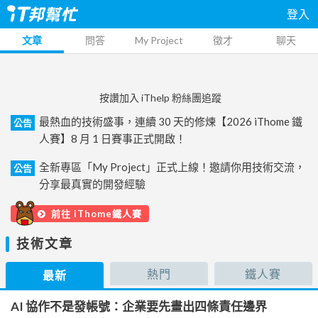
登入
文章
問答
My Project
徵才
聊天
按讚加入 iThelp 粉絲團追蹤
最熱血的技術盛事，連續 30 天的修煉【2026 iThome 鐵
公告
人賽】8 月 1 日賽事正式開啟！
全新專區「My Project」正式上線！邀請你用技術交流，
公告
分享最真實的開發經驗
前往 iThome鐵人賽
技術文章
熱門
鐵人賽
最新
AI 協作不是發帳號：企業要先畫出四條責任邊界