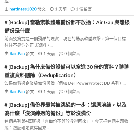
組...
由
hardness1020
發文
1 天前
1
個留言
# [Backup] 當勒索軟體連備份都不放過：Air Gap 與離線
備份是什麼
前面幾篇提過一個殘酷的現實：現在的勒索軟體攻擊，第一個目標
往往不是你的正式資料，...
由
RainPan
發文
1 天前
0
個留言
# [Backup] 為什麼備份設備可以塞進 30 倍的資料？聊聊
重複資料刪除（Deduplication）
如果你看過企業級備份設備（例如 Dell PowerProtect DD 系列）...
由
RainPan
發文
1 天前
0
個留言
# [Backup] 備份界最常被跳過的一步：還原演練，以及
為什麼「沒演練過的備份」等於沒備份
這個系列第4篇聊過「有備份不等於救得回來」，今天把這個主題收
尾：怎麼確定救得回來...