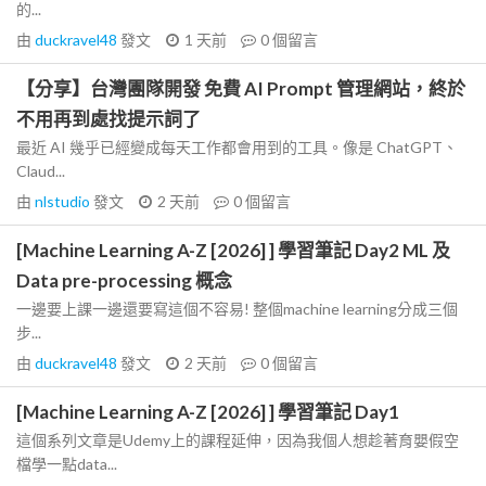
的...
由
duckravel48
發文
1 天前
0
個留言
【分享】台灣團隊開發 免費 AI Prompt 管理網站，終於
不用再到處找提示詞了
最近 AI 幾乎已經變成每天工作都會用到的工具。像是 ChatGPT、
Claud...
由
nlstudio
發文
2 天前
0
個留言
[Machine Learning A-Z [2026] ] 學習筆記 Day2 ML 及
Data pre-processing 概念
一邊要上課一邊還要寫這個不容易! 整個machine learning分成三個
步...
由
duckravel48
發文
2 天前
0
個留言
[Machine Learning A-Z [2026] ] 學習筆記 Day1
這個系列文章是Udemy上的課程延伸，因為我個人想趁著育嬰假空
檔學一點data...