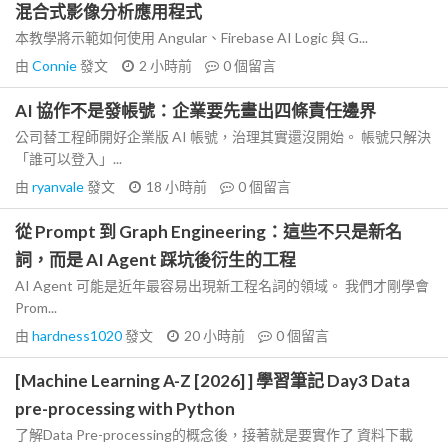
混合式影像分析應用程式
本教學將示範如何使用 Angular、Firebase AI Logic 與 G...
由
Connie
發文
2 小時前
0
個留言
AI 協作不是發帳號：企業要先畫出四條責任邊界
公司替工程師開好企業版 AI 帳號，治理其實還沒開始。 帳號只解決
「誰可以登入」...
由
ryanvale
發文
18 小時前
0
個留言
從 Prompt 到 Graph Engineering：這些不只是新名
詞，而是 AI Agent 踩坑後衍生的工程
AI Agent 可能是近年最容易出現新工程名詞的領域。 我們才剛學會
Prom...
由
hardness1020
發文
20 小時前
0
個留言
[Machine Learning A-Z [2026] ] 學習筆記 Day3 Data
pre-processing with Python
了解Data Pre-processing的概念後，接著就是要實作了 資料下載