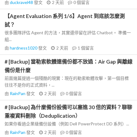
由
duckravel48
發文
2 天前
0
個留言
【Agent Evaluation 系列 1/6】Agent 到底該怎麼測
試？
很多團隊評估 Agent 的方法，其實還停留在評估 Chatbot。 準備一
組...
由
hardness1020
發文
2 天前
1
個留言
# [Backup] 當勒索軟體連備份都不放過：Air Gap 與離線
備份是什麼
前面幾篇提過一個殘酷的現實：現在的勒索軟體攻擊，第一個目標
往往不是你的正式資料，...
由
RainPan
發文
2 天前
0
個留言
# [Backup] 為什麼備份設備可以塞進 30 倍的資料？聊聊
重複資料刪除（Deduplication）
如果你看過企業級備份設備（例如 Dell PowerProtect DD 系列）...
由
RainPan
發文
2 天前
0
個留言