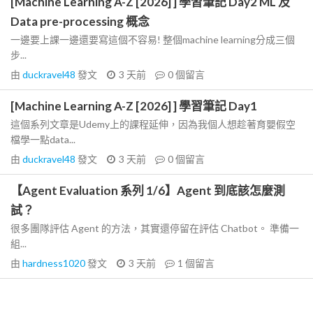
[Machine Learning A-Z [2026] ] 學習筆記 Day2 ML 及
Data pre-processing 概念
一邊要上課一邊還要寫這個不容易! 整個machine learning分成三個
步...
由
duckravel48
發文
3 天前
0
個留言
[Machine Learning A-Z [2026] ] 學習筆記 Day1
這個系列文章是Udemy上的課程延伸，因為我個人想趁著育嬰假空
檔學一點data...
由
duckravel48
發文
3 天前
0
個留言
【Agent Evaluation 系列 1/6】Agent 到底該怎麼測
試？
很多團隊評估 Agent 的方法，其實還停留在評估 Chatbot。 準備一
組...
由
hardness1020
發文
3 天前
1
個留言