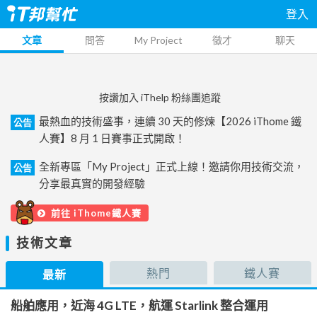
登入
文章
問答
My Project
徵才
聊天
按讚加入 iThelp 粉絲團追蹤
最熱血的技術盛事，連續 30 天的修煉【2026 iThome 鐵
公告
人賽】8 月 1 日賽事正式開啟！
全新專區「My Project」正式上線！邀請你用技術交流，
公告
分享最真實的開發經驗
前往 iThome鐵人賽
技術文章
熱門
鐵人賽
最新
船舶應用，近海 4G LTE，航運 Starlink 整合運用