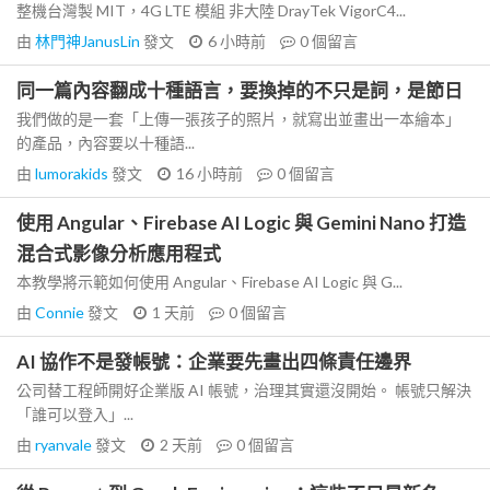
整機台灣製 MIT，4G LTE 模組 非大陸 DrayTek VigorC4...
由
林門神JanusLin
發文
6 小時前
0
個留言
同一篇內容翻成十種語言，要換掉的不只是詞，是節日
我們做的是一套「上傳一張孩子的照片，就寫出並畫出一本繪本」
的產品，內容要以十種語...
由
lumorakids
發文
16 小時前
0
個留言
使用 Angular、Firebase AI Logic 與 Gemini Nano 打造
混合式影像分析應用程式
本教學將示範如何使用 Angular、Firebase AI Logic 與 G...
由
Connie
發文
1 天前
0
個留言
AI 協作不是發帳號：企業要先畫出四條責任邊界
公司替工程師開好企業版 AI 帳號，治理其實還沒開始。 帳號只解決
「誰可以登入」...
由
ryanvale
發文
2 天前
0
個留言