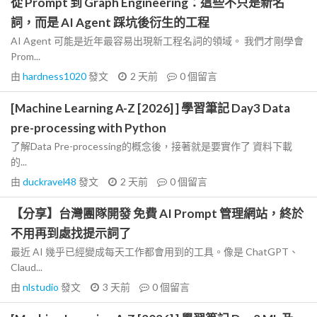
從 Prompt 到 Graph Engineering：這些不只是新名
詞，而是 AI Agent 踩坑後衍生的工程
AI Agent 可能是近年最容易出現新工程名詞的領域。 我們才剛學會
Prom...
由
hardness1020
發文
2 天前
0
個留言
[Machine Learning A-Z [2026] ] 學習筆記 Day3 Data
pre-processing with Python
了解Data Pre-processing的概念後，接著就是要實作了 資料下載
的...
由
duckravel48
發文
2 天前
0
個留言
【分享】台灣團隊開發 免費 AI Prompt 管理網站，終於
不用再到處找提示詞了
最近 AI 幾乎已經變成每天工作都會用到的工具。像是 ChatGPT、
Claud...
由
nlstudio
發文
3 天前
0
個留言