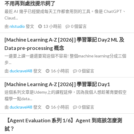
不用再到處找提示詞了
最近 AI 幾乎已經變成每天工作都會用到的工具。像是 ChatGPT、
Claud...
由
nlstudio
發文
13 小時前
0
個留言
[Machine Learning A-Z [2026] ] 學習筆記 Day2 ML 及
Data pre-processing 概念
一邊要上課一邊還要寫這個不容易! 整個machine learning分成三個
步...
由
duckravel48
發文
16 小時前
0
個留言
[Machine Learning A-Z [2026] ] 學習筆記 Day1
這個系列文章是Udemy上的課程延伸，因為我個人想趁著育嬰假空
檔學一點data...
由
duckravel48
發文
16 小時前
0
個留言
【Agent Evaluation 系列 1/6】Agent 到底該怎麼測
試？