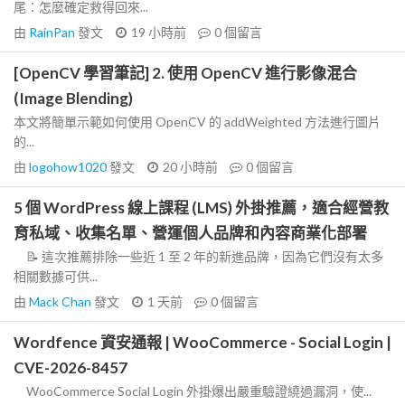
尾：怎麼確定救得回來...
由
RainPan
發文
19 小時前
0
個留言
[OpenCV 學習筆記] 2. 使用 OpenCV 進行影像混合
(Image Blending)
本文將簡單示範如何使用 OpenCV 的 addWeighted 方法進行圖片
的...
由
logohow1020
發文
20 小時前
0
個留言
5 個 WordPress 線上課程 (LMS) 外掛推薦，適合經營教
育私域、收集名單、營運個人品牌和內容商業化部署
📝 這次推薦排除一些近 1 至 2 年的新進品牌，因為它們沒有太多
相關數據可供...
由
Mack Chan
發文
1 天前
0
個留言
Wordfence 資安通報 | WooCommerce - Social Login |
CVE-2026-8457
WooCommerce Social Login 外掛爆出嚴重驗證繞過漏洞，使...