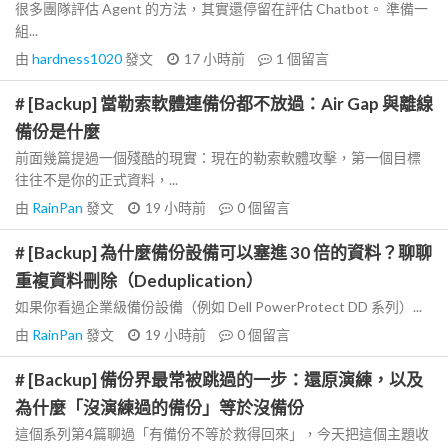
很多團隊評估 Agent 的方法，其實還停留在評估 Chatbot。 準備一
組...
由
hardness1020
發文
17 小時前
1
個留言
# [Backup] 當勒索軟體連備份都不放過：Air Gap 與離線
備份是什麼
前面幾篇提過一個殘酷的現實：現在的勒索軟體攻擊，第一個目標
往往不是你的正式資料，...
由
RainPan
發文
19 小時前
0
個留言
# [Backup] 為什麼備份設備可以塞進 30 倍的資料？聊聊
重複資料刪除（Deduplication）
如果你看過企業級備份設備（例如 Dell PowerProtect DD 系列）...
由
RainPan
發文
19 小時前
0
個留言
# [Backup] 備份界最常被跳過的一步：還原演練，以及
為什麼「沒演練過的備份」等於沒備份
這個系列第4篇聊過「有備份不等於救得回來」，今天把這個主題收