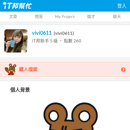
登入
文章
問答
My Project
徵才
聊天
vivi0611
(
vivi0611
)
iT邦新手
5
級 ‧ 點數
260
鐵人檔案
個人背景