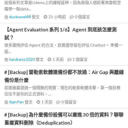
這個系列文章是Udemy上的課程延伸，因為我個人想趁著育嬰假空
檔學一點data...
由
duckravel48
發文
21 小時前
0
個留言
【Agent Evaluation 系列 1/6】Agent 到底該怎麼測
試？
很多團隊評估 Agent 的方法，其實還停留在評估 Chatbot。 準備一
組...
由
hardness1020
發文
1 天前
1
個留言
# [Backup] 當勒索軟體連備份都不放過：Air Gap 與離線
備份是什麼
前面幾篇提過一個殘酷的現實：現在的勒索軟體攻擊，第一個目標
往往不是你的正式資料，...
由
RainPan
發文
1 天前
0
個留言
# [Backup] 為什麼備份設備可以塞進 30 倍的資料？聊聊
重複資料刪除（Deduplication）