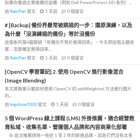
如果你看過企業級備份設備（例如 Dell PowerProtect DD 系列）...
由
RainPan
發文
1 天前
0
個留言
# [Backup] 備份界最常被跳過的一步：還原演練，以及
為什麼「沒演練過的備份」等於沒備份
這個系列第4篇聊過「有備份不等於救得回來」，今天把這個主題收
尾：怎麼確定救得回來...
由
RainPan
發文
1 天前
0
個留言
[OpenCV 學習筆記] 2. 使用 OpenCV 進行影像混合
(Image Blending)
本文將簡單示範如何使用 OpenCV 的 addWeighted 方法進行圖片
的...
由
logohow1020
發文
1 天前
0
個留言
5 個 WordPress 線上課程 (LMS) 外掛推薦，適合經營教
育私域、收集名單、營運個人品牌和內容商業化部署
📝 這次推薦排除一些近 1 至 2 年的新進品牌，因為它們沒有太多