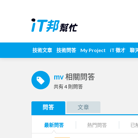
技術文章
技術問答
My Project
iT 徵才
聊
mv
相關問答
共有
4
則問答
問答
文章
最新問答
熱門問答
已