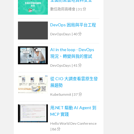
數位政府高峰會
|
31 分
DevOps 困局與平台工程
DevOpsDays
|
40 分
AI in the loop - DevOps
現況、轉變與我的嘗試
DevOpsDays
|
41 分
從 CIO 大調查看雲原生發
展趨勢
KubeSummit
|
37 分
用.NET 驅動 AI Agent 到
MCP 實踐
Hello World Dev Conference
|
86 分