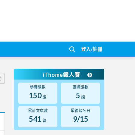
登入/註冊
iThome鐵人賽
蹤
參賽組數
團體組數
150
5
組
組
累計文章數
最後報名日
541
9/15
篇