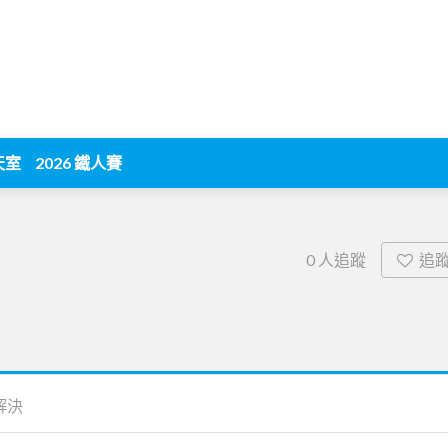
天室
2026 鐵人賽
追
0
人追蹤
解決