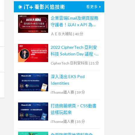
看影片追技術
看更多
企業雲端Email及網頁服務
守護者！以AI x API 為基
礎阻絕APT攻擊【宏碁資
ＡＥＢ大補帖
|
40 分
訊網路學堂】
2022 CipherTech 亞利安
科技 Solution Day 議程 -
如何做好資料庫存取安
CipherTech 亞利安科技
|
21 分
控，達成事前防護與事後
追蹤稽核
深入淺出 EKS Pod
Identities
iThome鐵人賽
|
39 分
打造絢麗網頁，CSS動畫
這樣玩起來
iThome鐵人賽
|
35 分
全面防禦雲地資料安全