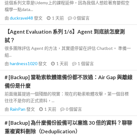
這個系列文章是Udemy上的課程延伸，因為我個人想趁著育嬰假空
檔學一點data...
由
duckravel48
發文
1 天前
0
個留言
【Agent Evaluation 系列 1/6】Agent 到底該怎麼測
試？
很多團隊評估 Agent 的方法，其實還停留在評估 Chatbot。 準備一
組...
由
hardness1020
發文
1 天前
1
個留言
# [Backup] 當勒索軟體連備份都不放過：Air Gap 與離線
備份是什麼
前面幾篇提過一個殘酷的現實：現在的勒索軟體攻擊，第一個目標
往往不是你的正式資料，...
由
RainPan
發文
1 天前
0
個留言
# [Backup] 為什麼備份設備可以塞進 30 倍的資料？聊聊
重複資料刪除（Deduplication）