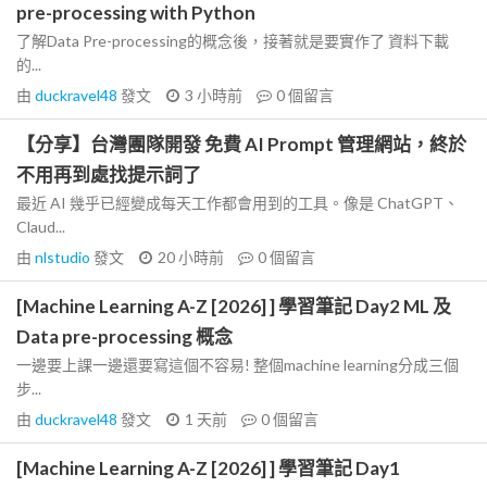
pre-processing with Python
了解Data Pre-processing的概念後，接著就是要實作了 資料下載
的...
由
duckravel48
發文
3 小時前
0
個留言
【分享】台灣團隊開發 免費 AI Prompt 管理網站，終於
不用再到處找提示詞了
最近 AI 幾乎已經變成每天工作都會用到的工具。像是 ChatGPT、
Claud...
由
nlstudio
發文
20 小時前
0
個留言
[Machine Learning A-Z [2026] ] 學習筆記 Day2 ML 及
Data pre-processing 概念
一邊要上課一邊還要寫這個不容易! 整個machine learning分成三個
步...
由
duckravel48
發文
1 天前
0
個留言
[Machine Learning A-Z [2026] ] 學習筆記 Day1