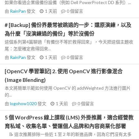
如果你看過企業級備份設備（例如 Dell PowerProtect DD 系列）...
由
RainPan
發文
1 天前
0
個留言
# [Backup] 備份界最常被跳過的一步：還原演練，以及
為什麼「沒演練過的備份」等於沒備份
這個系列第4篇聊過「有備份不等於救得回來」，今天把這個主題收
尾：怎麼確定救得回來...
由
RainPan
發文
1 天前
0
個留言
[OpenCV 學習筆記] 2. 使用 OpenCV 進行影像混合
(Image Blending)
本文將簡單示範如何使用 OpenCV 的 addWeighted 方法進行圖片
的...
由
logohow1020
發文
1 天前
0
個留言
5 個 WordPress 線上課程 (LMS) 外掛推薦，適合經營教
育私域、收集名單、營運個人品牌和內容商業化部署
📝 這次推薦排除一些近 1 至 2 年的新進品牌，因為它們沒有太多