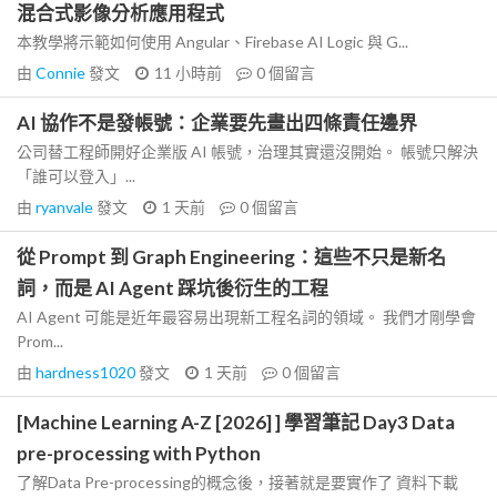
混合式影像分析應用程式
本教學將示範如何使用 Angular、Firebase AI Logic 與 G...
由
Connie
發文
11 小時前
0
個留言
AI 協作不是發帳號：企業要先畫出四條責任邊界
公司替工程師開好企業版 AI 帳號，治理其實還沒開始。 帳號只解決
「誰可以登入」...
由
ryanvale
發文
1 天前
0
個留言
從 Prompt 到 Graph Engineering：這些不只是新名
詞，而是 AI Agent 踩坑後衍生的工程
AI Agent 可能是近年最容易出現新工程名詞的領域。 我們才剛學會
Prom...
由
hardness1020
發文
1 天前
0
個留言
[Machine Learning A-Z [2026] ] 學習筆記 Day3 Data
pre-processing with Python
了解Data Pre-processing的概念後，接著就是要實作了 資料下載