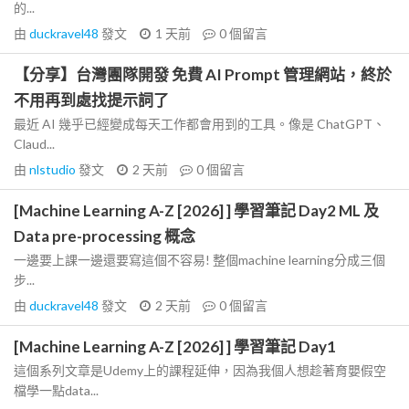
的...
由
duckravel48
發文
1 天前
0
個留言
【分享】台灣團隊開發 免費 AI Prompt 管理網站，終於
不用再到處找提示詞了
最近 AI 幾乎已經變成每天工作都會用到的工具。像是 ChatGPT、
Claud...
由
nlstudio
發文
2 天前
0
個留言
[Machine Learning A-Z [2026] ] 學習筆記 Day2 ML 及
Data pre-processing 概念
一邊要上課一邊還要寫這個不容易! 整個machine learning分成三個
步...
由
duckravel48
發文
2 天前
0
個留言
[Machine Learning A-Z [2026] ] 學習筆記 Day1
這個系列文章是Udemy上的課程延伸，因為我個人想趁著育嬰假空
檔學一點data...