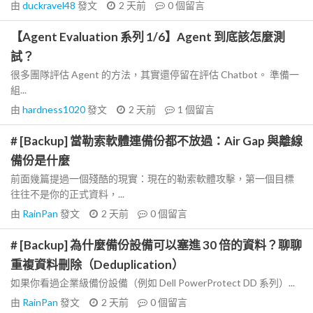
由
duckravel48
發文
2 天前
0
個留言
【Agent Evaluation 系列 1/6】Agent 到底該怎麼測
試？
很多團隊評估 Agent 的方法，其實還停留在評估 Chatbot。 準備一
組...
由
hardness1020
發文
2 天前
1
個留言
# [Backup] 當勒索軟體連備份都不放過：Air Gap 與離線
備份是什麼
前面幾篇提過一個殘酷的現實：現在的勒索軟體攻擊，第一個目標
往往不是你的正式資料，...
由
RainPan
發文
2 天前
0
個留言
# [Backup] 為什麼備份設備可以塞進 30 倍的資料？聊聊
重複資料刪除（Deduplication）
如果你看過企業級備份設備（例如 Dell PowerProtect DD 系列）...
由
RainPan
發文
2 天前
0
個留言