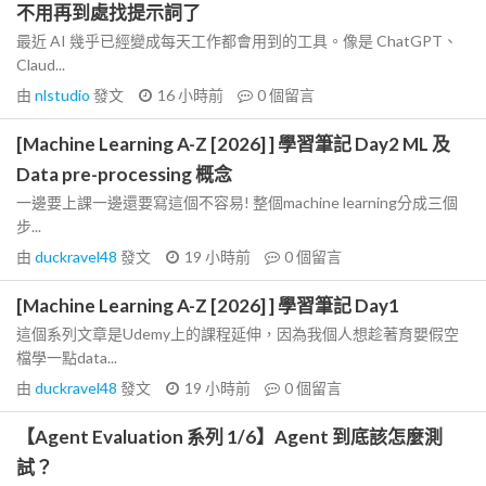
不用再到處找提示詞了
最近 AI 幾乎已經變成每天工作都會用到的工具。像是 ChatGPT、
Claud...
由
nlstudio
發文
16 小時前
0
個留言
[Machine Learning A-Z [2026] ] 學習筆記 Day2 ML 及
Data pre-processing 概念
一邊要上課一邊還要寫這個不容易! 整個machine learning分成三個
步...
由
duckravel48
發文
19 小時前
0
個留言
[Machine Learning A-Z [2026] ] 學習筆記 Day1
這個系列文章是Udemy上的課程延伸，因為我個人想趁著育嬰假空
檔學一點data...
由
duckravel48
發文
19 小時前
0
個留言
【Agent Evaluation 系列 1/6】Agent 到底該怎麼測
試？