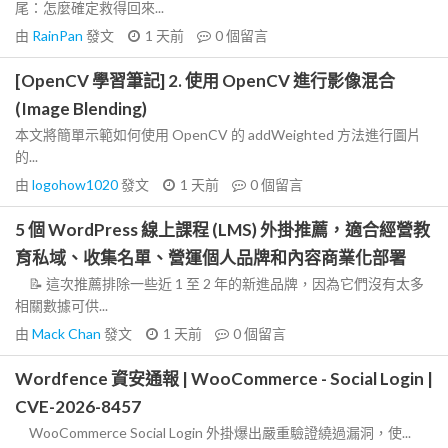
尾：怎麼確定救得回來...
由
RainPan
發文
1 天前
0
個留言
[OpenCV 學習筆記] 2. 使用 OpenCV 進行影像混合
(Image Blending)
本文將簡單示範如何使用 OpenCV 的 addWeighted 方法進行圖片
的...
由
logohow1020
發文
1 天前
0
個留言
5 個 WordPress 線上課程 (LMS) 外掛推薦，適合經營教
育私域、收集名單、營運個人品牌和內容商業化部署
📝 這次推薦排除一些近 1 至 2 年的新進品牌，因為它們沒有太多
相關數據可供...
由
Mack Chan
發文
1 天前
0
個留言
Wordfence 資安通報 | WooCommerce - Social Login |
CVE-2026-8457
WooCommerce Social Login 外掛爆出嚴重驗證繞過漏洞，使...