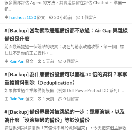
很多團隊評估 Agent 的方法，其實還停留在評估 Chatbot。 準備一
組...
由
hardness1020
發文
20 小時前
1
個留言
# [Backup] 當勒索軟體連備份都不放過：Air Gap 與離線
備份是什麼
前面幾篇提過一個殘酷的現實：現在的勒索軟體攻擊，第一個目標
往往不是你的正式資料，...
由
RainPan
發文
1 天前
0
個留言
# [Backup] 為什麼備份設備可以塞進 30 倍的資料？聊聊
重複資料刪除（Deduplication）
如果你看過企業級備份設備（例如 Dell PowerProtect DD 系列）...
由
RainPan
發文
1 天前
0
個留言
# [Backup] 備份界最常被跳過的一步：還原演練，以及
為什麼「沒演練過的備份」等於沒備份
這個系列第4篇聊過「有備份不等於救得回來」，今天把這個主題收