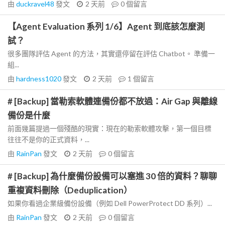
由
duckravel48
發文
2 天前
0
個留言
【Agent Evaluation 系列 1/6】Agent 到底該怎麼測
試？
很多團隊評估 Agent 的方法，其實還停留在評估 Chatbot。 準備一
組...
由
hardness1020
發文
2 天前
1
個留言
# [Backup] 當勒索軟體連備份都不放過：Air Gap 與離線
備份是什麼
前面幾篇提過一個殘酷的現實：現在的勒索軟體攻擊，第一個目標
往往不是你的正式資料，...
由
RainPan
發文
2 天前
0
個留言
# [Backup] 為什麼備份設備可以塞進 30 倍的資料？聊聊
重複資料刪除（Deduplication）
如果你看過企業級備份設備（例如 Dell PowerProtect DD 系列）...
由
RainPan
發文
2 天前
0
個留言