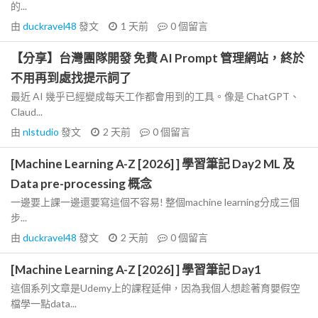
的...
由
duckravel48
發文
1 天前
0
個留言
【分享】台灣團隊開發 免費 AI Prompt 管理網站，終於
不用再到處找提示詞了
最近 AI 幾乎已經變成每天工作都會用到的工具。像是 ChatGPT、
Claud...
由
nlstudio
發文
2 天前
0
個留言
[Machine Learning A-Z [2026] ] 學習筆記 Day2 ML 及
Data pre-processing 概念
一邊要上課一邊還要寫這個不容易! 整個machine learning分成三個
步...
由
duckravel48
發文
2 天前
0
個留言
[Machine Learning A-Z [2026] ] 學習筆記 Day1
這個系列文章是Udemy上的課程延伸，因為我個人想趁著育嬰假空
檔學一點data...