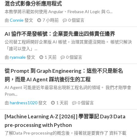
混合式影像分析應用程式
本教學將示範如何使用 Angular、Firebase AI Logic 與 G...
由
Connie
發文
7 小時前
0
個留言
AI 協作不是發帳號：企業要先畫出四條責任邊界
公司替工程師開好企業版 AI 帳號，治理其實還沒開始。 帳號只解決
「誰可以登入」...
由
ryanvale
發文
1 天前
0
個留言
從 Prompt 到 Graph Engineering：這些不只是新名
詞，而是 AI Agent 踩坑後衍生的工程
AI Agent 可能是近年最容易出現新工程名詞的領域。 我們才剛學會
Prom...
由
hardness1020
發文
1 天前
0
個留言
[Machine Learning A-Z [2026] ] 學習筆記 Day3 Data
pre-processing with Python
了解Data Pre-processing的概念後，接著就是要實作了 資料下載