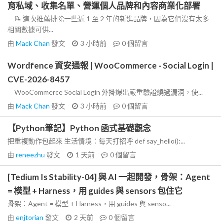
育私域、收集名單、營運個人品牌和內容商業化部署
📝 這次推薦排除一些近 1 至 2 年的新進品牌，因為它們沒有太多
相關數據可供...
由
Mack Chan
發文
3 小時前
0
個留言
Wordfence 資安通報 | WooCommerce - Social Login |
CVE-2026-8457
WooCommerce Social Login 外掛爆出嚴重驗證繞過漏洞，使...
由
Mack Chan
發文
3 小時前
0
個留言
【Python筆記】Python 函式基礎觀念
把重複動作包起來 生活情境：每天打招呼 def say_hello():...
由
reneezhu
發文
1 天前
0
個留言
[Tedium Is Stability-04] 與 AI 一起開發，骨架：Agent
= 模型 + Harness，用 guides 與 sensors 包住它
骨架：Agent = 模型 + Harness，用 guides 與 senso...
由
enjtorian
發文
2 天前
0
個留言