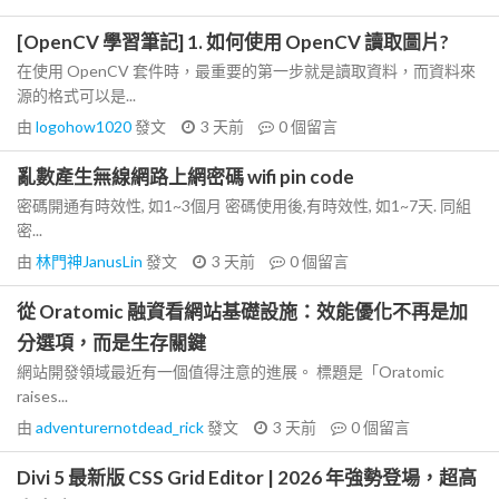
[OpenCV 學習筆記] 1. 如何使用 OpenCV 讀取圖片?
在使用 OpenCV 套件時，最重要的第一步就是讀取資料，而資料來
源的格式可以是...
由
logohow1020
發文
3 天前
0
個留言
亂數產生無線網路上網密碼 wifi pin code
密碼開通有時效性, 如1~3個月 密碼使用後,有時效性, 如1~7天. 同組
密...
由
林門神JanusLin
發文
3 天前
0
個留言
從 Oratomic 融資看網站基礎設施：效能優化不再是加
分選項，而是生存關鍵
網站開發領域最近有一個值得注意的進展。 標題是「Oratomic
raises...
由
adventurernotdead_rick
發文
3 天前
0
個留言
Divi 5 最新版 CSS Grid Editor | 2026 年強勢登場，超高