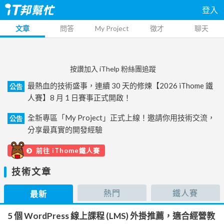
登入
文章
問答
My Project
徵才
聊天
按讚加入 iThelp 粉絲團追蹤
最熱血的技術盛事，連續 30 天的修煉【2026 iThome 鐵
公告
人賽】8 月 1 日賽事正式開啟！
全新專區「My Project」正式上線！邀請你用技術交流，
公告
分享最真實的開發經驗
前往 iThome鐵人賽
技術文章
熱門
鐵人賽
最新
5 個 WordPress 線上課程 (LMS) 外掛推薦，適合經營教