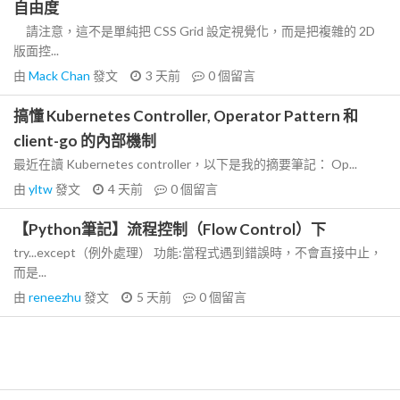
自由度
請注意，這不是單純把 CSS Grid 設定視覺化，而是把複雜的 2D
版面控...
由
Mack Chan
發文
3 天前
0
個留言
搞懂 Kubernetes Controller, Operator Pattern 和
client-go 的內部機制
最近在讀 Kubernetes controller，以下是我的摘要筆記： Op...
由
yltw
發文
4 天前
0
個留言
【Python筆記】流程控制（Flow Control）下
try...except（例外處理） 功能:當程式遇到錯誤時，不會直接中止，
而是...
由
reneezhu
發文
5 天前
0
個留言