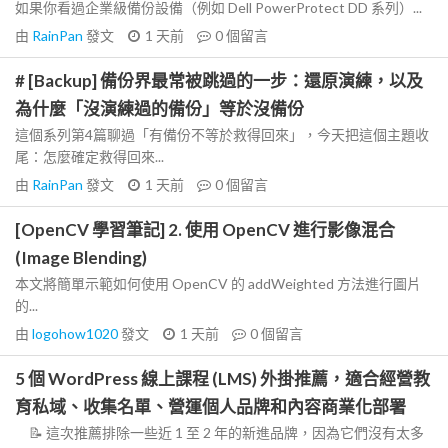
如果你看過企業級備份設備（例如 Dell PowerProtect DD 系列）...
由
RainPan
發文
1 天前
0
個留言
# [Backup] 備份界最常被跳過的一步：還原演練，以及
為什麼「沒演練過的備份」等於沒備份
這個系列第4篇聊過「有備份不等於救得回來」，今天把這個主題收
尾：怎麼確定救得回來...
由
RainPan
發文
1 天前
0
個留言
[OpenCV 學習筆記] 2. 使用 OpenCV 進行影像混合
(Image Blending)
本文將簡單示範如何使用 OpenCV 的 addWeighted 方法進行圖片
的...
由
logohow1020
發文
1 天前
0
個留言
5 個 WordPress 線上課程 (LMS) 外掛推薦，適合經營教
育私域、收集名單、營運個人品牌和內容商業化部署
📝 這次推薦排除一些近 1 至 2 年的新進品牌，因為它們沒有太多