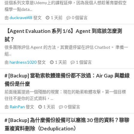
這個系列文章是Udemy上的課程延伸，因為我個人想趁著育嬰假空
檔學一點data...
由
duckravel48
發文
1 天前
0
個留言
【Agent Evaluation 系列 1/6】Agent 到底該怎麼測
試？
很多團隊評估 Agent 的方法，其實還停留在評估 Chatbot。 準備一
組...
由
hardness1020
發文
1 天前
1
個留言
# [Backup] 當勒索軟體連備份都不放過：Air Gap 與離線
備份是什麼
前面幾篇提過一個殘酷的現實：現在的勒索軟體攻擊，第一個目標
往往不是你的正式資料，...
由
RainPan
發文
1 天前
0
個留言
# [Backup] 為什麼備份設備可以塞進 30 倍的資料？聊聊
重複資料刪除（Deduplication）