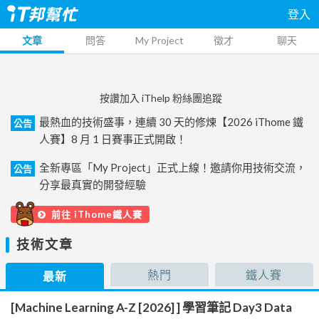
登入
文章
問答
My Project
徵才
聊天
按讚加入 iThelp 粉絲團追蹤
最熱血的技術盛事，連續 30 天的修煉【2026 iThome 鐵
公告
人賽】8 月 1 日賽事正式開啟！
全新專區「My Project」正式上線！邀請你用技術交流，
公告
分享最真實的開發經驗
前往 iThome鐵人賽
技術文章
熱門
鐵人賽
最新
[Machine Learning A-Z [2026] ] 學習筆記 Day3 Data