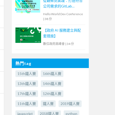
從觀察到實踐：打造符合
公司需求的GitLab
DevOps流水線
Hello World Dev Conference
|
38 分
【政府 AI 服務建立與配
套措施】
數位政府高峰會
|
34 分
熱門tag
15th鐵人賽
16th鐵人賽
13th鐵人賽
14th鐵人賽
17th鐵人賽
12th鐵人賽
11th鐵人賽
鐵人賽
2019鐵人賽
javascript
2018鐵人賽
python