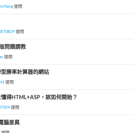
rryYang
提問
n870829
提問
wd排版問題請教
ay
提問
牌型勝率計算器的網站
ett
提問
懂得HTML+ASP，該如何開始？
07024
提問
不同電腦差異
u
提問