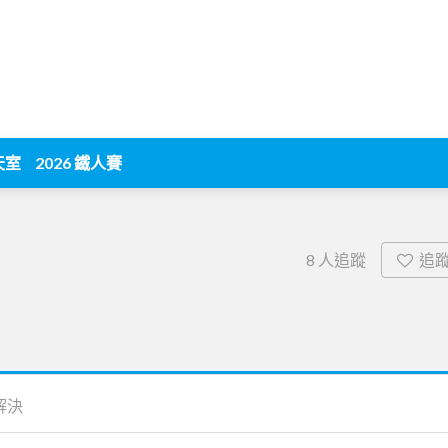
天室
2026 鐵人賽
追
8
人追蹤
解決