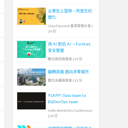
企業在上雲時，所發生的
變化
Cloud Summit 臺灣雲端大會
|
29 分
用 AI 對抗 AI －Fortinet
安全營運
數位政府高峰會
|
29 分
翻轉高雄 邁向淨零城市
數位永續高峰會
|
33 分
91APP: Data team to
BizDevOps team
Hello World Dev Conference
|
36 分