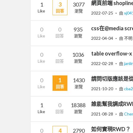
網頁前端 shop
1
3
3077
Like
回答
瀏覽
2022-07-25
‧ 由
xj0
css在@media scr
0
0
935
Like
回答
瀏覽
2022-04-04
‧ 由 不明
table overflow-
0
0
1036
Like
回答
瀏覽
2022-02-28
‧ 由
janl
請問切版應該是
0
1
1430
Like
回答
瀏覽
2021-10-20
‧ 由
cba
誰能幫我調成RW
1
0
18388
Like
回答
瀏覽
2021-08-28
‧ 由
Che
如何實現RWD？
0
4
2790