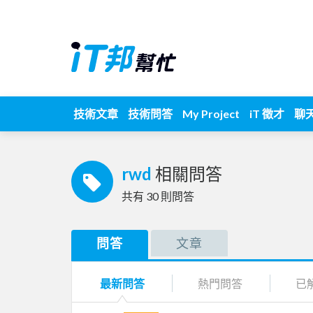
技術文章
技術問答
My Project
iT 徵才
聊
rwd
相關問答
共有
30
則問答
問答
文章
最新問答
熱門問答
已