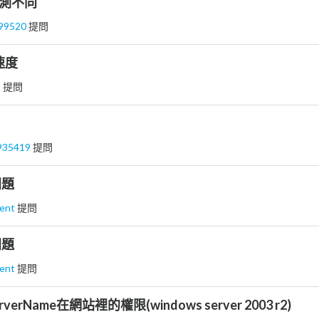
實測不同
199520
提問
動速度
u
提問
s935419
提問
問題
dent
提問
問題
dent
提問
verName在網站裡的權限(windows server 2003 r2)