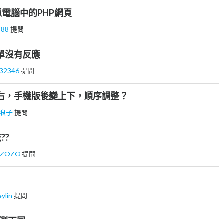
抓電腦中的PHP網頁
888
提問
單沒有反應
e32346
提問
右，手機版後變上下，順序調整？
浪子
提問
??
HZOZO
提問
eylin
提問