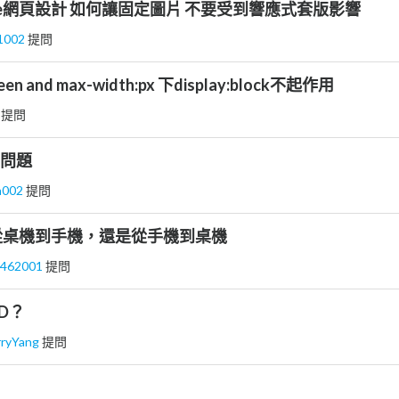
line網頁設計 如何讓固定圖片 不要受到響應式套版影響
41002
提問
een and max-width:px 下display:block不起作用
 提問
x 問題
in002
提問
從桌機到手機，還是從手機到桌機
2462001
提問
D？
rryYang
提問