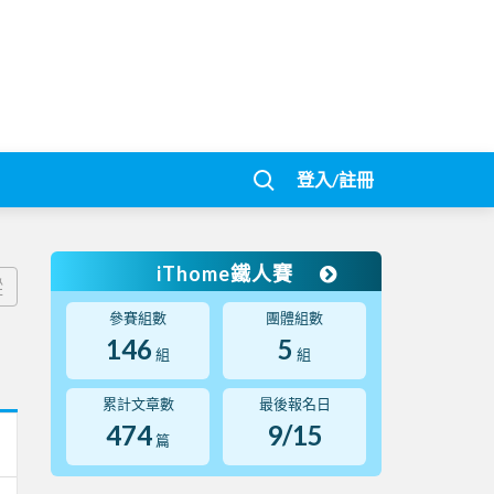
登入/註冊
iThome鐵人賽
蹤
參賽組數
團體組數
146
5
組
組
累計文章數
最後報名日
474
9/15
篇