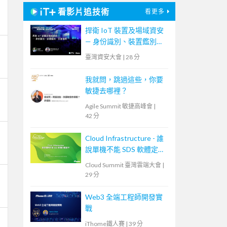
看影片追技術
看更多
捍衛 IoT 裝置及場域資安
— 身份識別、裝置鑑別、
災害還原
臺灣資安大會
|
28 分
我就問，跳過這些，你要
敏捷去哪裡？
Agile Summit 敏捷高峰會
|
42 分
Cloud Infrastructure - 誰
說單機不能 SDS 軟體定義
儲存
Cloud Summit 臺灣雲端大會
|
29 分
Web3 全端工程師開發實
戰
iThome鐵人賽
|
39 分