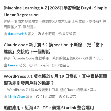
[Machine Learning A-Z [2026] ] 學習筆記 Day4 - Simple
Linear Regression
經過一個周末發現需要一些調整XD 周末反而比較忙碌，以後就打算
周間發文了~雖然是...
由
duckravel48
發文
6 小時前
0
個留言
Claude code 新手篇 5：換 section 不斷線 — 把「當下
進度」交接給下一個對話
這是「Claude Code 實戰手冊」系列的第五篇(G5)。G3 講了 CL...
由
timwei
發文
21 小時前
0
個留言
WordPress 7.1 版本將於 8 月 19 日發布，其中表格無障
礙功能引發用戶群的擔憂？
WordPress 7.1 版本會變更 HTML 裡的 Table 的結構，其...
由
Mack Chan
發文
21 小時前
0
個留言
船舶應用，近海 4G LTE，航運 Starlink 整合運用