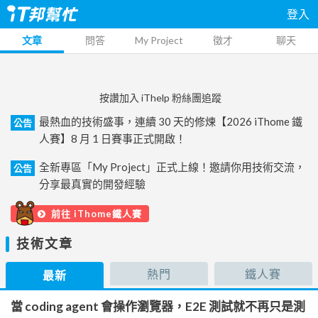
登入
文章
問答
My Project
徵才
聊天
按讚加入 iThelp 粉絲團追蹤
最熱血的技術盛事，連續 30 天的修煉【2026 iThome 鐵
公告
人賽】8 月 1 日賽事正式開啟！
全新專區「My Project」正式上線！邀請你用技術交流，
公告
分享最真實的開發經驗
前往 iThome鐵人賽
技術文章
熱門
鐵人賽
最新
當 coding agent 會操作瀏覽器，E2E 測試就不再只是測