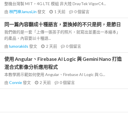
整機台灣製 MIT，4G LTE 模組 非大陸 DrayTek VigorC4...
由
林門神JanusLin
發文
1 天前
0
個留言
同一篇內容翻成十種語言，要換掉的不只是詞，是節日
我們做的是一套「上傳一張孩子的照片，就寫出並畫出一本繪本」
的產品，內容要以十種語...
由
lumorakids
發文
2 天前
0
個留言
使用 Angular、Firebase AI Logic 與 Gemini Nano 打造
混合式影像分析應用程式
本教學將示範如何使用 Angular、Firebase AI Logic 與 G...
由
Connie
發文
2 天前
0
個留言