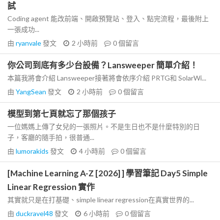
試
Coding agent 能改前端、開啟預覽站、登入、點完流程，最後附上
一張成功...
由
ryanvale
發文
2 小時前
0
個留言
你公司到底有多少台設備？Lansweeper 簡單介紹！
本篇我將會介紹 Lansweeper接著將會依序介紹 PRTG和 SolarWi...
由
YangSean
發文
2 小時前
0
個留言
模型到第七頁就忘了那個孩子
一位媽媽上傳了女兒的一張照片。不是生日也不是什麼特別的日
子，客廳的隨手拍，很普通...
由
lumorakids
發文
4 小時前
0
個留言
[Machine Learning A-Z [2026] ] 學習筆記 Day5 Simple
Linear Regression 實作
其實就只是在打基礎、simple linear regression在真實世界的...
由
duckravel48
發文
6 小時前
0
個留言