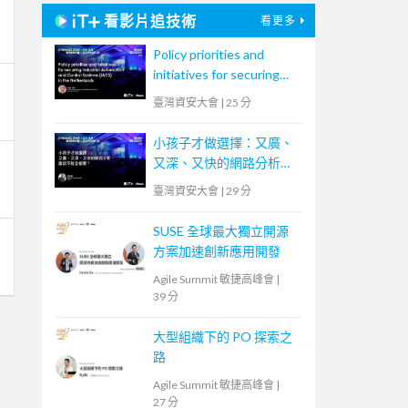
看影片追技術
看更多
Policy priorities and
initiatives for securing
Industrial Automation
臺灣資安大會
|
25 分
and Control Systems
(IACS) in the
小孩子才做選擇：又廣、
Netherlands
又深、又快的網路分析，
誰說不能全都要？
臺灣資安大會
|
29 分
SUSE 全球最大獨立開源
方案加速創新應用開發
Agile Summit 敏捷高峰會
|
39 分
大型組織下的 PO 探索之
路
Agile Summit 敏捷高峰會
|
27 分