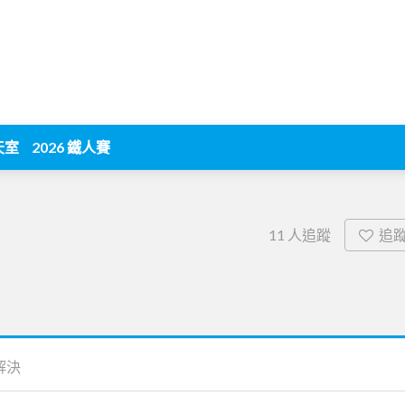
天室
2026 鐵人賽
追
11
人追蹤
解決