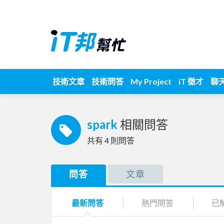
技術文章
技術問答
My Project
iT 徵才
聊
spark
相關問答
共有
4
則問答
問答
文章
最新問答
熱門問答
已