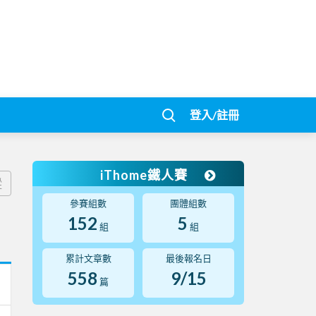
登入/註冊
iThome鐵人賽
蹤
參賽組數
團體組數
152
5
組
組
累計文章數
最後報名日
558
9/15
篇