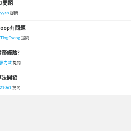
RDD問題
nyyeh
提問
doop有問題
TingTseng
提問
實務經驗?
貓力歐
提問
算法開發
021061
提問