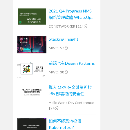
2021 Q4 Progress NMS
網路管理軟體 WhatsUp
Gold 進階培訓課程 (2)
EC NETWORKER
|
114 分
Stacking Insight
MWC
|
57 分
前端也有Design Patterns
MWC
|
38 分
導入 OPA 在金融業監控
k8s 部署檔的安全性
Hello World Dev Conference
|
24 分
如何不經意地搞壞
Kubernetes？