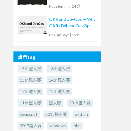
KubeSummit
|
24 分
OKR and DevOps — Why
OKRs Fail, and DevOps
as the Practice to Make
DevOpsDays
|
58 分
Them Work (In
Japanese)OKR and
DevOps -なぜOKRは失
熱門tag
敗するのか？そして、そ
れを乗り越える実践とし
15th鐵人賽
16th鐵人賽
てのDevOps-
13th鐵人賽
14th鐵人賽
17th鐵人賽
12th鐵人賽
11th鐵人賽
鐵人賽
2019鐵人賽
javascript
2018鐵人賽
python
2017鐵人賽
windows
php