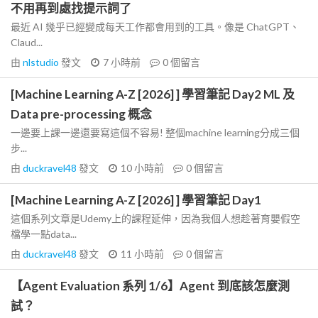
不用再到處找提示詞了
最近 AI 幾乎已經變成每天工作都會用到的工具。像是 ChatGPT、
Claud...
由
nlstudio
發文
7 小時前
0
個留言
[Machine Learning A-Z [2026] ] 學習筆記 Day2 ML 及
Data pre-processing 概念
一邊要上課一邊還要寫這個不容易! 整個machine learning分成三個
步...
由
duckravel48
發文
10 小時前
0
個留言
[Machine Learning A-Z [2026] ] 學習筆記 Day1
這個系列文章是Udemy上的課程延伸，因為我個人想趁著育嬰假空
檔學一點data...
由
duckravel48
發文
11 小時前
0
個留言
【Agent Evaluation 系列 1/6】Agent 到底該怎麼測
試？