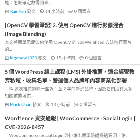
尾：怎麼確定救得回來...
由
RainPan
發文
14 小時前
0
個留言
[OpenCV 學習筆記] 2. 使用 OpenCV 進行影像混合
(Image Blending)
本文將簡單示範如何使用 OpenCV 的 addWeighted 方法進行圖片
的...
由
logohow1020
發文
15 小時前
0
個留言
5 個 WordPress 線上課程 (LMS) 外掛推薦，適合經營教
育私域、收集名單、營運個人品牌和內容商業化部署
📝 這次推薦排除一些近 1 至 2 年的新進品牌，因為它們沒有太多
相關數據可供...
由
Mack Chan
發文
18 小時前
0
個留言
Wordfence 資安通報 | WooCommerce - Social Login |
CVE-2026-8457
WooCommerce Social Login 外掛爆出嚴重驗證繞過漏洞，使...