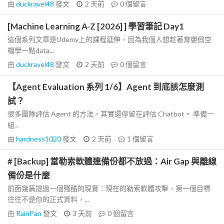
由
duckravel48
發文
2 天前
0
個留言
[Machine Learning A-Z [2026] ] 學習筆記 Day1
這個系列文章是Udemy上的課程延伸，因為我個人想趁著育嬰假空
檔學一點data...
由
duckravel48
發文
2 天前
0
個留言
【Agent Evaluation 系列 1/6】Agent 到底該怎麼測
試？
很多團隊評估 Agent 的方法，其實還停留在評估 Chatbot。 準備一
組...
由
hardness1020
發文
2 天前
1
個留言
# [Backup] 當勒索軟體連備份都不放過：Air Gap 與離線
備份是什麼
前面幾篇提過一個殘酷的現實：現在的勒索軟體攻擊，第一個目標
往往不是你的正式資料，...
由
RainPan
發文
3 天前
0
個留言