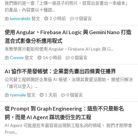
我們做的是一套「上傳一張孩子的照片，就寫出並畫出一本繪本」
的產品，內容要以十種語...
由
lumorakids
發文
2 小時前
0
個留言
使用 Angular、Firebase AI Logic 與 Gemini Nano 打造
混合式影像分析應用程式
本教學將示範如何使用 Angular、Firebase AI Logic 與 G...
由
Connie
發文
16 小時前
0
個留言
AI 協作不是發帳號：企業要先畫出四條責任邊界
公司替工程師開好企業版 AI 帳號，治理其實還沒開始。 帳號只解決
「誰可以登入」...
由
ryanvale
發文
1 天前
0
個留言
從 Prompt 到 Graph Engineering：這些不只是新名
詞，而是 AI Agent 踩坑後衍生的工程
AI Agent 可能是近年最容易出現新工程名詞的領域。 我們才剛學會
Prom...