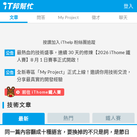
登入
文章
問答
My Project
徵才
聊天
按讚加入 iThelp 粉絲團追蹤
最熱血的技術盛事，連續 30 天的修煉【2026 iThome 鐵
公告
人賽】8 月 1 日賽事正式開啟！
全新專區「My Project」正式上線！邀請你用技術交流，
公告
分享最真實的開發經驗
前往 iThome鐵人賽
技術文章
熱門
鐵人賽
最新
同一篇內容翻成十種語言，要換掉的不只是詞，是節日