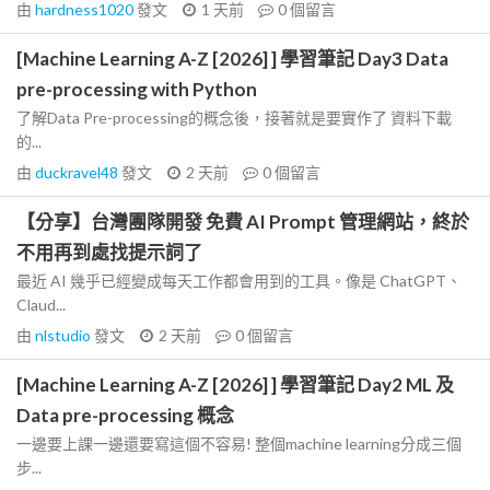
由
hardness1020
發文
1 天前
0
個留言
[Machine Learning A-Z [2026] ] 學習筆記 Day3 Data
pre-processing with Python
了解Data Pre-processing的概念後，接著就是要實作了 資料下載
的...
由
duckravel48
發文
2 天前
0
個留言
【分享】台灣團隊開發 免費 AI Prompt 管理網站，終於
不用再到處找提示詞了
最近 AI 幾乎已經變成每天工作都會用到的工具。像是 ChatGPT、
Claud...
由
nlstudio
發文
2 天前
0
個留言
[Machine Learning A-Z [2026] ] 學習筆記 Day2 ML 及
Data pre-processing 概念
一邊要上課一邊還要寫這個不容易! 整個machine learning分成三個
步...