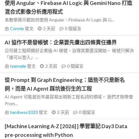
使用 Angular、Firebase AI Logic 與 Gemini Nano 打造
混合式影像分析應用程式
本教學將示範如何使用 Angular、Firebase AI Logic 與 G...
由
Connie
發文
2 天前
0
個留言
AI 協作不是發帳號：企業要先畫出四條責任邊界
公司替工程師開好企業版 AI 帳號，治理其實還沒開始。 帳號只解決
「誰可以登入」...
由
ryanvale
發文
2 天前
0
個留言
從 Prompt 到 Graph Engineering：這些不只是新名
詞，而是 AI Agent 踩坑後衍生的工程
AI Agent 可能是近年最容易出現新工程名詞的領域。 我們才剛學會
Prom...
由
hardness1020
發文
2 天前
0
個留言
[Machine Learning A-Z [2026] ] 學習筆記 Day3 Data
pre-processing with Python