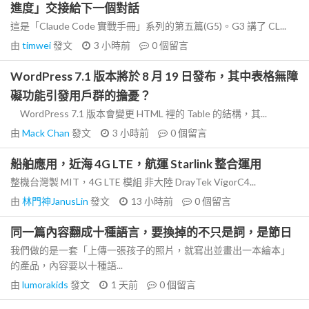
進度」交接給下一個對話
這是「Claude Code 實戰手冊」系列的第五篇(G5)。G3 講了 CL...
由
timwei
發文
3 小時前
0
個留言
WordPress 7.1 版本將於 8 月 19 日發布，其中表格無障
礙功能引發用戶群的擔憂？
WordPress 7.1 版本會變更 HTML 裡的 Table 的結構，其...
由
Mack Chan
發文
3 小時前
0
個留言
船舶應用，近海 4G LTE，航運 Starlink 整合運用
整機台灣製 MIT，4G LTE 模組 非大陸 DrayTek VigorC4...
由
林門神JanusLin
發文
13 小時前
0
個留言
同一篇內容翻成十種語言，要換掉的不只是詞，是節日
我們做的是一套「上傳一張孩子的照片，就寫出並畫出一本繪本」
的產品，內容要以十種語...
由
lumorakids
發文
1 天前
0
個留言