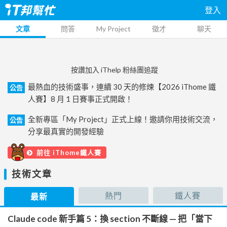
登入
文章
問答
My Project
徵才
聊天
按讚加入 iThelp 粉絲團追蹤
最熱血的技術盛事，連續 30 天的修煉【2026 iThome 鐵
公告
人賽】8 月 1 日賽事正式開啟！
全新專區「My Project」正式上線！邀請你用技術交流，
公告
分享最真實的開發經驗
前往 iThome鐵人賽
技術文章
熱門
鐵人賽
最新
Claude code 新手篇 5：換 section 不斷線 — 把「當下