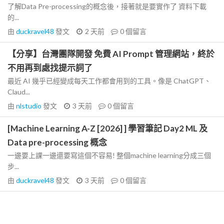
了解Data Pre-processing的概念後，接著就是要實作了 資料下載
的...
由
duckravel48
發文
2 天前
0
個留言
【分享】台灣團隊開發 免費 AI Prompt 管理網站，終於
不用再到處找提示詞了
最近 AI 幾乎已經變成每天工作都會用到的工具。像是 ChatGPT、
Claud...
由
nlstudio
發文
3 天前
0
個留言
[Machine Learning A-Z [2026] ] 學習筆記 Day2 ML 及
Data pre-processing 概念
一邊要上課一邊還要寫這個不容易! 整個machine learning分成三個
步...
由
duckravel48
發文
3 天前
0
個留言