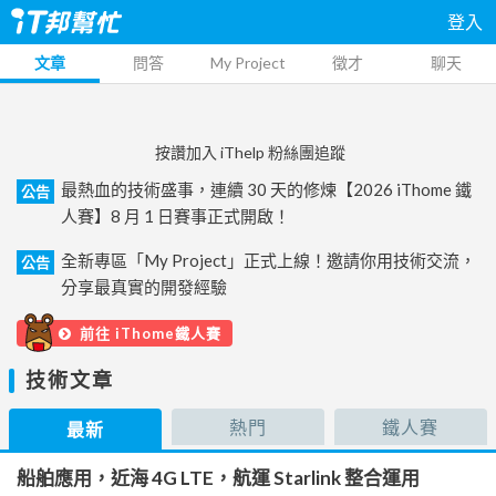
登入
文章
問答
My Project
徵才
聊天
按讚加入 iThelp 粉絲團追蹤
最熱血的技術盛事，連續 30 天的修煉【2026 iThome 鐵
公告
人賽】8 月 1 日賽事正式開啟！
全新專區「My Project」正式上線！邀請你用技術交流，
公告
分享最真實的開發經驗
前往 iThome鐵人賽
技術文章
熱門
鐵人賽
最新
船舶應用，近海 4G LTE，航運 Starlink 整合運用