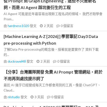
從 Prompt 到 Graph Engineering：這些不只是新名
詞，而是 AI Agent 踩坑後衍生的工程
AI Agent 可能是近年最容易出現新工程名詞的領域。 我們才剛學會
Prom...
由
hardness1020
發文
2 天前
0
個留言
[Machine Learning A-Z [2026] ] 學習筆記 Day3 Data
pre-processing with Python
了解Data Pre-processing的概念後，接著就是要實作了 資料下載
的...
由
duckravel48
發文
2 天前
0
個留言
【分享】台灣團隊開發 免費 AI Prompt 管理網站，終於
不用再到處找提示詞了
最近 AI 幾乎已經變成每天工作都會用到的工具。像是 ChatGPT、
Claud...
由
nlstudio
發文
3 天前
0
個留言