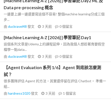
[Machine Learning A-Z [2026] ] 學習筆記 Day2 ML 及
Data pre-processing 概念
一邊要上課一邊還要寫這個不容易! 整個machine learning分成三個
步...
由
duckravel48
發文
3 天前
0
個留言
[Machine Learning A-Z [2026] ] 學習筆記 Day1
這個系列文章是Udemy上的課程延伸，因為我個人想趁著育嬰假空
檔學一點data...
由
duckravel48
發文
3 天前
0
個留言
【Agent Evaluation 系列 1/6】Agent 到底該怎麼測
試？
很多團隊評估 Agent 的方法，其實還停留在評估 Chatbot。 準備一
組...
由
hardness1020
發文
3 天前
1
個留言