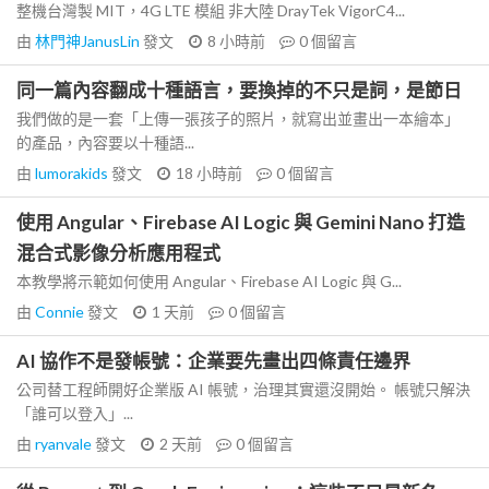
整機台灣製 MIT，4G LTE 模組 非大陸 DrayTek VigorC4...
由
林門神JanusLin
發文
8 小時前
0
個留言
同一篇內容翻成十種語言，要換掉的不只是詞，是節日
我們做的是一套「上傳一張孩子的照片，就寫出並畫出一本繪本」
的產品，內容要以十種語...
由
lumorakids
發文
18 小時前
0
個留言
使用 Angular、Firebase AI Logic 與 Gemini Nano 打造
混合式影像分析應用程式
本教學將示範如何使用 Angular、Firebase AI Logic 與 G...
由
Connie
發文
1 天前
0
個留言
AI 協作不是發帳號：企業要先畫出四條責任邊界
公司替工程師開好企業版 AI 帳號，治理其實還沒開始。 帳號只解決
「誰可以登入」...
由
ryanvale
發文
2 天前
0
個留言