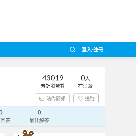
登入/註冊
43019
0
人
累計瀏覽數
在追蹤
站內簡訊
追蹤
0
0
請回答
最佳解答