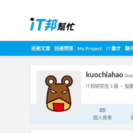
技術文章
技術問答
My Project
iT 徵才
聊
kuochiahao
(ku
iT邦研究生 1 級 ‧ 點
個人背景