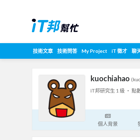
技術文章
技術問答
My Project
iT 徵才
聊
kuochiahao
(ku
iT邦研究生 1 級 ‧ 點
個人背景