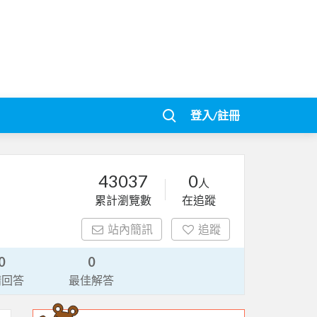
登入/註冊
43037
0
人
累計瀏覽數
在追蹤
站內簡訊
追蹤
0
0
請回答
最佳解答