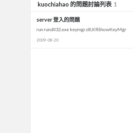
kuochiahao 的問題討論列表
1
server 登入的問題
run rundll32.exe keymgr.dll,KRShowKeyMgr
2009-08-20