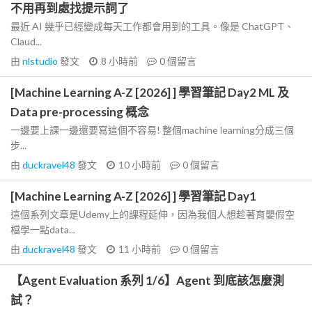
不用再到處找提示詞了
最近 AI 幾乎已經變成每天工作都會用到的工具。像是 ChatGPT、
Claud...
由
nlstudio
發文
8 小時前
0
個留言
[Machine Learning A-Z [2026] ] 學習筆記 Day2 ML 及
Data pre-processing 概念
一邊要上課一邊還要寫這個不容易! 整個machine learning分成三個
步...
由
duckravel48
發文
10 小時前
0
個留言
[Machine Learning A-Z [2026] ] 學習筆記 Day1
這個系列文章是Udemy上的課程延伸，因為我個人想趁著育嬰假空
檔學一點data...
由
duckravel48
發文
11 小時前
0
個留言
【Agent Evaluation 系列 1/6】Agent 到底該怎麼測
試？