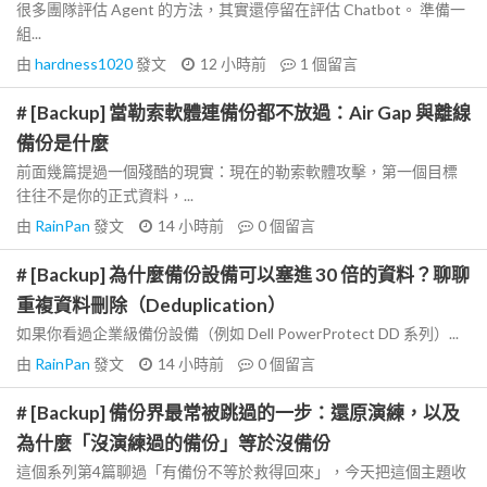
很多團隊評估 Agent 的方法，其實還停留在評估 Chatbot。 準備一
組...
由
hardness1020
發文
12 小時前
1
個留言
# [Backup] 當勒索軟體連備份都不放過：Air Gap 與離線
備份是什麼
前面幾篇提過一個殘酷的現實：現在的勒索軟體攻擊，第一個目標
往往不是你的正式資料，...
由
RainPan
發文
14 小時前
0
個留言
# [Backup] 為什麼備份設備可以塞進 30 倍的資料？聊聊
重複資料刪除（Deduplication）
如果你看過企業級備份設備（例如 Dell PowerProtect DD 系列）...
由
RainPan
發文
14 小時前
0
個留言
# [Backup] 備份界最常被跳過的一步：還原演練，以及
為什麼「沒演練過的備份」等於沒備份
這個系列第4篇聊過「有備份不等於救得回來」，今天把這個主題收