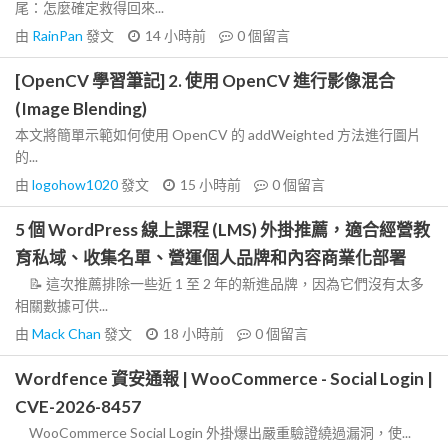
尾：怎麼確定救得回來...
由
RainPan
發文
14 小時前
0
個留言
[OpenCV 學習筆記] 2. 使用 OpenCV 進行影像混合
(Image Blending)
本文將簡單示範如何使用 OpenCV 的 addWeighted 方法進行圖片
的...
由
logohow1020
發文
15 小時前
0
個留言
5 個 WordPress 線上課程 (LMS) 外掛推薦，適合經營教
育私域、收集名單、營運個人品牌和內容商業化部署
📝 這次推薦排除一些近 1 至 2 年的新進品牌，因為它們沒有太多
相關數據可供...
由
Mack Chan
發文
18 小時前
0
個留言
Wordfence 資安通報 | WooCommerce - Social Login |
CVE-2026-8457
WooCommerce Social Login 外掛爆出嚴重驗證繞過漏洞，使...