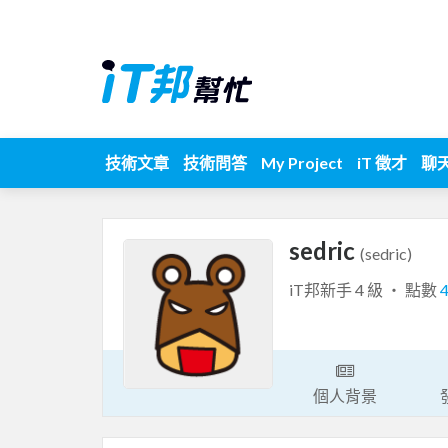
技術文章
技術問答
My Project
iT 徵才
聊
sedric
(sedric)
iT邦新手 4 級 ‧ 點數
個人背景