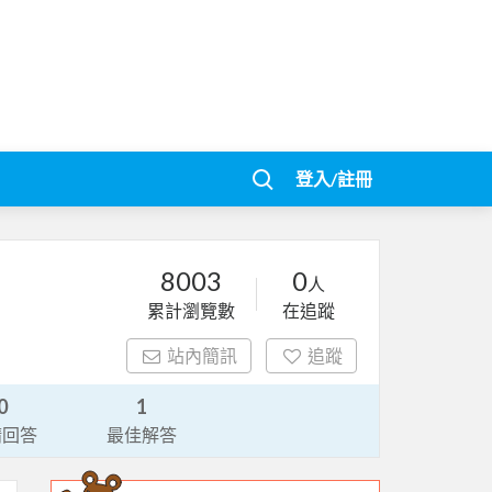
登入/註冊
8003
0
人
累計瀏覽數
在追蹤
站內簡訊
追蹤
0
1
請回答
最佳解答