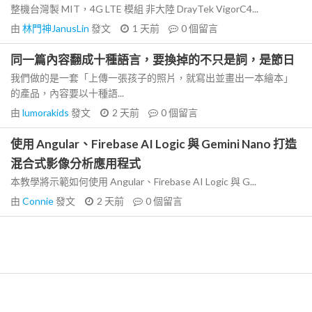
整機台灣製 MIT，4G LTE 模組 非大陸 DrayTek VigorC4...
由
林門神JanusLin
發文
1 天前
0
個留言
同一篇內容翻成十種語言，要換掉的不只是詞，是節日
我們做的是一套「上傳一張孩子的照片，就寫出並畫出一本繪本」
的產品，內容要以十種語...
由
lumorakids
發文
2 天前
0
個留言
使用 Angular、Firebase AI Logic 與 Gemini Nano 打造
混合式影像分析應用程式
本教學將示範如何使用 Angular、Firebase AI Logic 與 G...
由
Connie
發文
2 天前
0
個留言