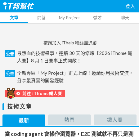
登入
文章
問答
My Project
徵才
聊天
按讚加入 iThelp 粉絲團追蹤
最熱血的技術盛事，連續 30 天的修煉【2026 iThome 鐵
公告
人賽】8 月 1 日賽事正式開啟！
全新專區「My Project」正式上線！邀請你用技術交流，
公告
分享最真實的開發經驗
前往 iThome鐵人賽
技術文章
熱門
鐵人賽
最新
當 coding agent 會操作瀏覽器，E2E 測試就不再只是測