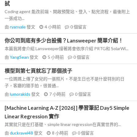
試
Coding agent 能改前端、開啟預覽站、登入、點完流程，最後附上
一張成功...
由
ryanvale
發文
4 小時前
0
個留言
你公司到底有多少台設備？Lansweeper 簡單介紹！
本篇我將會介紹 Lansweeper接著將會依序介紹 PRTG和 SolarWi...
由
YangSean
發文
5 小時前
0
個留言
模型到第七頁就忘了那個孩子
一位媽媽上傳了女兒的一張照片。不是生日也不是什麼特別的日
子，客廳的隨手拍，很普通...
由
lumorakids
發文
7 小時前
0
個留言
[Machine Learning A-Z [2026] ] 學習筆記 Day5 Simple
Linear Regression 實作
其實就只是在打基礎、simple linear regression在真實世界的...
由
duckravel48
發文
8 小時前
0
個留言