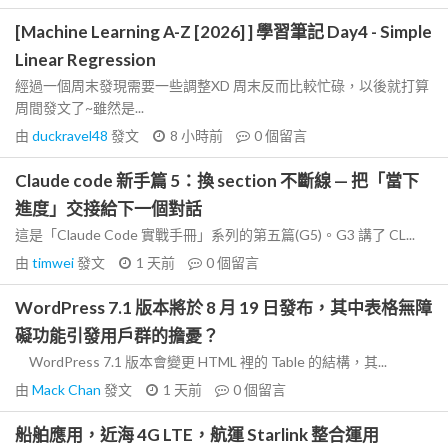
[Machine Learning A-Z [2026] ] 學習筆記 Day4 - Simple
Linear Regression
經過一個周末發現需要一些調整XD 周末反而比較忙碌，以後就打算
周間發文了~雖然是...
由
duckravel48
發文
8 小時前
0
個留言
Claude code 新手篇 5：換 section 不斷線 — 把「當下
進度」交接給下一個對話
這是「Claude Code 實戰手冊」系列的第五篇(G5)。G3 講了 CL...
由
timwei
發文
1 天前
0
個留言
WordPress 7.1 版本將於 8 月 19 日發布，其中表格無障
礙功能引發用戶群的擔憂？
WordPress 7.1 版本會變更 HTML 裡的 Table 的結構，其...
由
Mack Chan
發文
1 天前
0
個留言
船舶應用，近海 4G LTE，航運 Starlink 整合運用