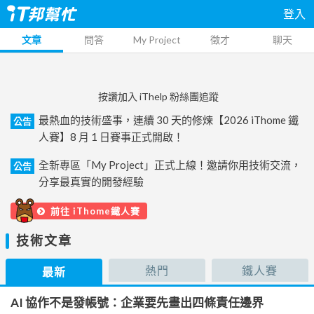
登入
文章
問答
My Project
徵才
聊天
按讚加入 iThelp 粉絲團追蹤
最熱血的技術盛事，連續 30 天的修煉【2026 iThome 鐵
公告
人賽】8 月 1 日賽事正式開啟！
全新專區「My Project」正式上線！邀請你用技術交流，
公告
分享最真實的開發經驗
前往 iThome鐵人賽
技術文章
熱門
鐵人賽
最新
AI 協作不是發帳號：企業要先畫出四條責任邊界