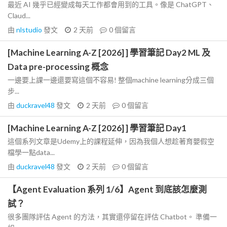
最近 AI 幾乎已經變成每天工作都會用到的工具。像是 ChatGPT、
Claud...
由
nlstudio
發文
2 天前
0
個留言
[Machine Learning A-Z [2026] ] 學習筆記 Day2 ML 及
Data pre-processing 概念
一邊要上課一邊還要寫這個不容易! 整個machine learning分成三個
步...
由
duckravel48
發文
2 天前
0
個留言
[Machine Learning A-Z [2026] ] 學習筆記 Day1
這個系列文章是Udemy上的課程延伸，因為我個人想趁著育嬰假空
檔學一點data...
由
duckravel48
發文
2 天前
0
個留言
【Agent Evaluation 系列 1/6】Agent 到底該怎麼測
試？
很多團隊評估 Agent 的方法，其實還停留在評估 Chatbot。 準備一