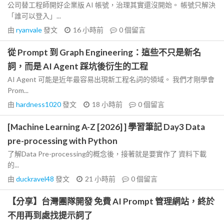
公司替工程師開好企業版 AI 帳號，治理其實還沒開始。 帳號只解決
「誰可以登入」...
由
ryanvale
發文
16 小時前
0
個留言
從 Prompt 到 Graph Engineering：這些不只是新名
詞，而是 AI Agent 踩坑後衍生的工程
AI Agent 可能是近年最容易出現新工程名詞的領域。 我們才剛學會
Prom...
由
hardness1020
發文
18 小時前
0
個留言
[Machine Learning A-Z [2026] ] 學習筆記 Day3 Data
pre-processing with Python
了解Data Pre-processing的概念後，接著就是要實作了 資料下載
的...
由
duckravel48
發文
21 小時前
0
個留言
【分享】台灣團隊開發 免費 AI Prompt 管理網站，終於
不用再到處找提示詞了