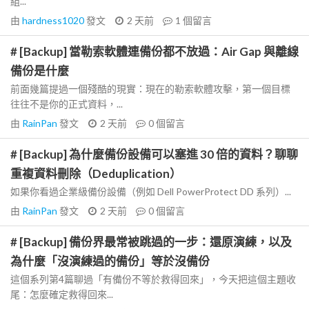
組...
由
hardness1020
發文
2 天前
1
個留言
# [Backup] 當勒索軟體連備份都不放過：Air Gap 與離線
備份是什麼
前面幾篇提過一個殘酷的現實：現在的勒索軟體攻擊，第一個目標
往往不是你的正式資料，...
由
RainPan
發文
2 天前
0
個留言
# [Backup] 為什麼備份設備可以塞進 30 倍的資料？聊聊
重複資料刪除（Deduplication）
如果你看過企業級備份設備（例如 Dell PowerProtect DD 系列）...
由
RainPan
發文
2 天前
0
個留言
# [Backup] 備份界最常被跳過的一步：還原演練，以及
為什麼「沒演練過的備份」等於沒備份
這個系列第4篇聊過「有備份不等於救得回來」，今天把這個主題收
尾：怎麼確定救得回來...