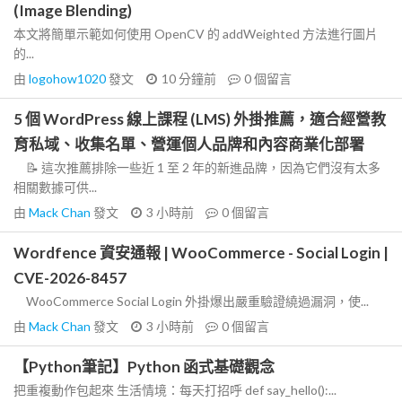
(Image Blending)
本文將簡單示範如何使用 OpenCV 的 addWeighted 方法進行圖片
的...
由
logohow1020
發文
10 分鐘前
0
個留言
5 個 WordPress 線上課程 (LMS) 外掛推薦，適合經營教
育私域、收集名單、營運個人品牌和內容商業化部署
📝 這次推薦排除一些近 1 至 2 年的新進品牌，因為它們沒有太多
相關數據可供...
由
Mack Chan
發文
3 小時前
0
個留言
Wordfence 資安通報 | WooCommerce - Social Login |
CVE-2026-8457
WooCommerce Social Login 外掛爆出嚴重驗證繞過漏洞，使...
由
Mack Chan
發文
3 小時前
0
個留言
【Python筆記】Python 函式基礎觀念
把重複動作包起來 生活情境：每天打招呼 def say_hello():...