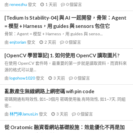
由
reneezhu
發文
1 天前
0
個留言
[Tedium Is Stability-04] 與 AI 一起開發，骨架：Agent
= 模型 + Harness，用 guides 與 sensors 包住它
骨架：Agent = 模型 + Harness，用 guides 與 senso...
由
enjtorian
發文
2 天前
0
個留言
[OpenCV 學習筆記] 1. 如何使用 OpenCV 讀取圖片?
在使用 OpenCV 套件時，最重要的第一步就是讀取資料，而資料來
源的格式可以是...
由
logohow1020
發文
3 天前
0
個留言
亂數產生無線網路上網密碼 wifi pin code
密碼開通有時效性, 如1~3個月 密碼使用後,有時效性, 如1~7天. 同組
密...
由
林門神JanusLin
發文
3 天前
0
個留言
從 Oratomic 融資看網站基礎設施：效能優化不再是加