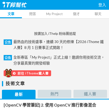
登入
文章
問答
My Project
徵才
聊天
按讚加入 iThelp 粉絲團追蹤
最熱血的技術盛事，連續 30 天的修煉【2026 iThome 鐵
公告
人賽】8 月 1 日賽事正式開啟！
全新專區「My Project」正式上線！邀請你用技術交流，
公告
分享最真實的開發經驗
前往 iThome鐵人賽
技術文章
熱門
鐵人賽
最新
[OpenCV 學習筆記] 2. 使用 OpenCV 進行影像混合